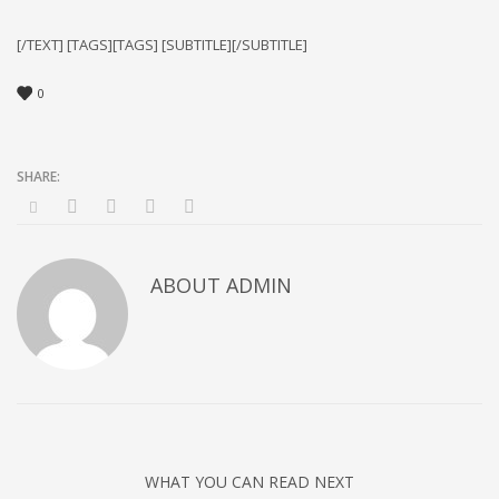
Sundays by appointment only!
[/TEXT] [TAGS][TAGS] [SUBTITLE][/SUBTITLE]
0
ABOUT
ADMIN
WHAT YOU CAN READ NEXT