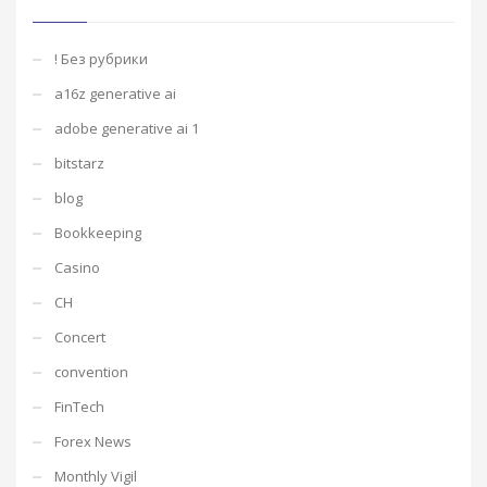
! Без рубрики
a16z generative ai
adobe generative ai 1
bitstarz
blog
Bookkeeping
Casino
CH
Concert
convention
FinTech
Forex News
Monthly Vigil