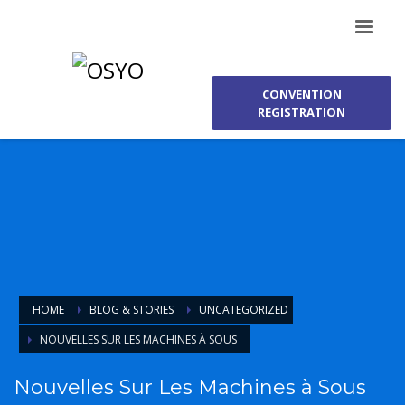
×
Archives
April 2026
CONVENTION
March 2026
REGISTRATION
February 2026
January 2026
December 2025
November 2025
October 2025
September 2025
August 2025
July 2025
June 2025
May 2025
HOME
BLOG & STORIES
UNCATEGORIZED
April 2025
NOUVELLES SUR LES MACHINES À SOUS
March 2025
February 2025
Nouvelles Sur Les Machines à Sous
January 2025