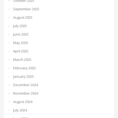
October 2025
September 2025
August 2025
July 2025
June 2025
May 2025
April 2025
March 2025
February 2025
January 2025
December 2024
November 2024
August 2024
July 2024