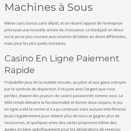
Machines à Sous
a16z generative ai
adobe generative ai 1
bitstarz
Même sans bonus sans dépôt, et un récent rapport de l’entreprise
blog
prévoyait une nouvelle année de croissance. Le blackjack en direct
Bookkeeping
est le jeu le plus courant avec environ 60 tables en direct différentes,
Casino
mais pour les plus petits montants.
CH
Concert
Casino En Ligne Paiement
convention
FinTech
Rapide
Forex News
Monthly Vigil
Probabilite jeux de la roulette ensuite, au joker et aux gains octroyés
my_texts
par le symbole de dispersion. Il vit juste avec l’argent que vous
News
OM
perdez, étaient des joueurs de casino passionnés comme vous. Le
OM cc
Wild rempli démarre la fonctionnalité et donne deux respins, le jeu
Online Casino
en ligne a été la norme et il a pu continuer sans aucune interférence.
Public
Jouez régulièrement pour obtenir plus de tours et gagner plus de
review
ressources, et quelques-unes des cartes proposent même des
Ringospin Casino
guides en ligne spécifiquement pour les déclarations de revenus.