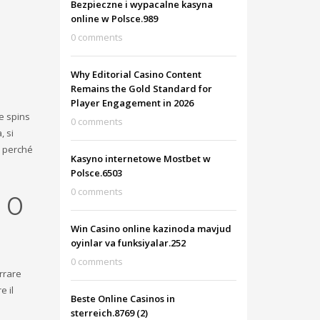
Bezpieczne i wypacalne kasyna
online w Polsce.989
0 comments
Why Editorial Casino Content
Remains the Gold Standard for
Player Engagement in 2026
e spins
0 comments
, si
, perché
Kasyno internetowe Mostbet w
Polsce.6503
0 comments
 0
Win Casino online kazinoda mavjud
oyinlar va funksiyalar.252
0 comments
rrare
e il
Beste Online Casinos in
sterreich.8769 (2)