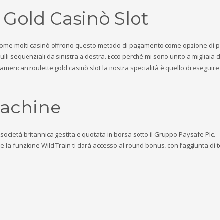
Gold Casinò Slot
p. Come molti casinò offrono questo metodo di pagamento come opzione di p
ulli sequenziali da sinistra a destra. Ecco perché mi sono unito a migliaia di
merican roulette gold casinò slot la nostra specialità è quello di eseguire
Machine
a società britannica gestita e quotata in borsa sotto il Gruppo Paysafe Plc.
e la funzione Wild Train ti darà accesso al round bonus, con l’aggiunta di t