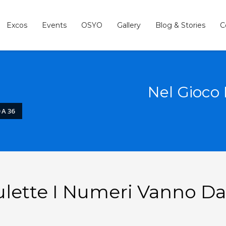
Excos
Events
OSYO
Gallery
Blog & Stories
C
Nel Gioco 
 A 36
ulette I Numeri Vanno Da