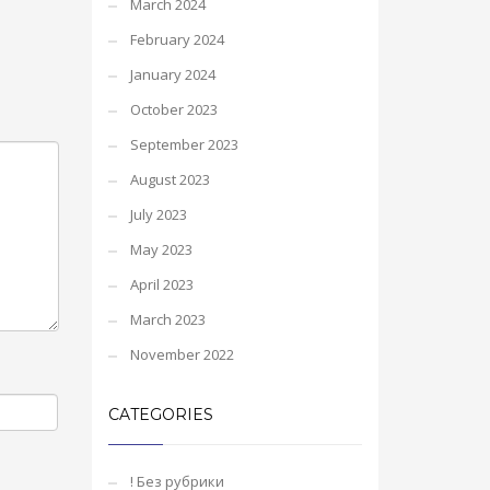
March 2024
February 2024
January 2024
October 2023
September 2023
August 2023
July 2023
May 2023
April 2023
March 2023
November 2022
CATEGORIES
! Без рубрики