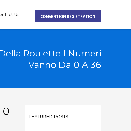
ontact Us
CONVENTION REGISTRATION
×
Della Roulette I Numeri
Vanno Da 0 A 36
 0
FEATURED POSTS