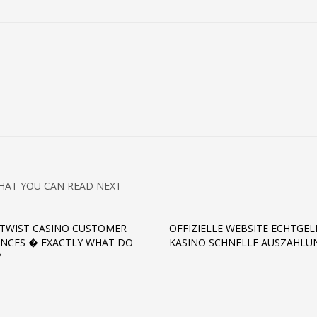
3
eview your order.
Payment &
FREE
shipmen
ding an email to support@website.com . Thank you!
HAT YOU CAN READ NEXT
 TWIST CASINO CUSTOMER
OFFIZIELLE WEBSITE ECHTGEL
ENCES � EXACTLY WHAT DO
KASINO SCHNELLE AUSZAHLU
?