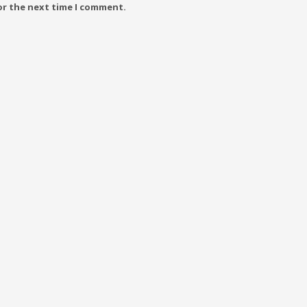
or the next time I comment.