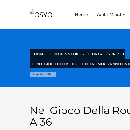
Archives
Home
Youth Ministry
April 2026
March 2026
February 2026
January 2026
December 2025
HOME
BLOG & STORIES
UNCATEGORIZED
November 2025
NEL GIOCO DELLA ROULETTE I NUMERI VANNO DA 0
October 2025
September 2025
August 4, 2026
August 2025
July 2025
June 2025
May 2025
April 2025
Nel Gioco Della Ro
March 2025
February 2025
A 36
January 2025