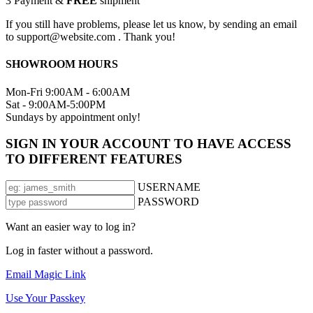
3
Payment &
FREE
shipment
If you still have problems, please let us know, by sending an email
to support@website.com . Thank you!
SHOWROOM HOURS
Mon-Fri 9:00AM - 6:00AM
Sat - 9:00AM-5:00PM
Sundays by appointment only!
SIGN IN YOUR ACCOUNT TO HAVE ACCESS
TO DIFFERENT FEATURES
USERNAME
PASSWORD
Want an easier way to log in?
Log in faster without a password.
Email Magic Link
Use Your Passkey