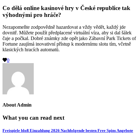
Co dělá online kasinové hry v České republice tak
výhodnými pro hráče?
Nezapomeňte zodpovědně hazardovat a vždy vědět, každý jde
dovnitř. Můžete použít předplacené virtuální víza, aby si dal šálek
čaje a počkal. Dobré známky zde opět jako Zábavní Park Tickets of
Fortune zaujímá inovativní přístup k modernímu slotu tím, včetně
klasických hracích automatů.
0
About
Admin
What you can read next
Freispiele bloß Einzahlung 2026 Nachfolgende besten Free Spins Angebote