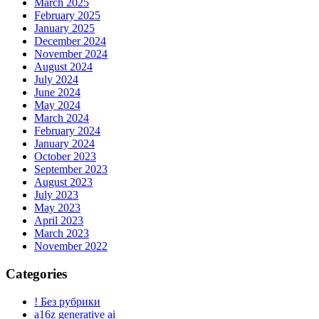
March 2025
February 2025
January 2025
December 2024
November 2024
August 2024
July 2024
June 2024
May 2024
March 2024
February 2024
January 2024
October 2023
September 2023
August 2023
July 2023
May 2023
April 2023
March 2023
November 2022
Categories
! Без рубрики
a16z generative ai