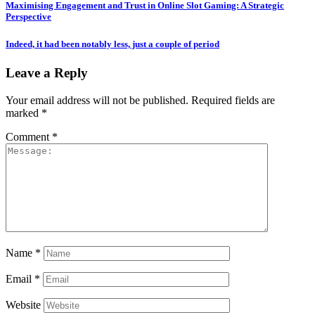
Maximising Engagement and Trust in Online Slot Gaming: A Strategic
Perspective
Indeed, it had been notably less, just a couple of period
Leave a Reply
Your email address will not be published.
Required fields are
marked
*
Comment
*
Name
*
Email
*
Website