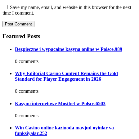
Save my name, email, and website in this browser for the next
time I comment.
Featured Posts
Bezpieczne i wypacalne kasyna online w Polsce.989
0 comments
Why Editorial Casino Content Remains the Gold
Standard for Player Engagement in 2026
0 comments
Kasyno internetowe Mostbet w Polsce.6503
0 comments
Win Casino online kazinoda mavjud oyinlar va
funksiyalar.252