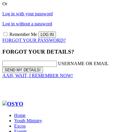
Or
Log in with your password
Log in without a password
Remember Me
FORGOT YOUR PASSWORD?
FORGOT YOUR DETAILS?
USERNAME OR EMAIL
AAH, WAIT, I REMEMBER NOW!
Home
Youth Ministry
Excos
Events