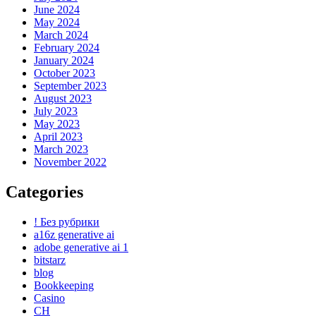
June 2024
May 2024
March 2024
February 2024
January 2024
October 2023
September 2023
August 2023
July 2023
May 2023
April 2023
March 2023
November 2022
Categories
! Без рубрики
a16z generative ai
adobe generative ai 1
bitstarz
blog
Bookkeeping
Casino
CH