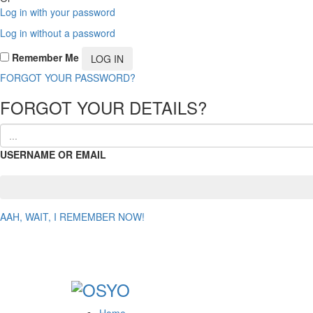
Log in with your password
Log in without a password
Remember Me
FORGOT YOUR PASSWORD?
FORGOT YOUR DETAILS?
USERNAME OR EMAIL
AAH, WAIT, I REMEMBER NOW!
Home