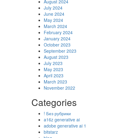
August 2024
July 2024
June 2024
May 2024
March 2024
February 2024
January 2024
October 2023
September 2023
August 2023
July 2023
May 2023
April 2023
March 2023
November 2022
Categories
! Без рубрики
a16z generative ai
adobe generative ai 1
bitstarz