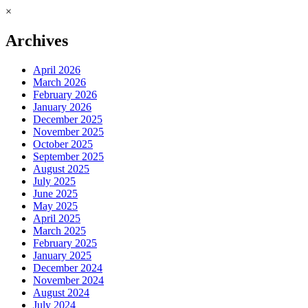
×
Archives
April 2026
March 2026
February 2026
January 2026
December 2025
November 2025
October 2025
September 2025
August 2025
July 2025
June 2025
May 2025
April 2025
March 2025
February 2025
January 2025
December 2024
November 2024
August 2024
July 2024