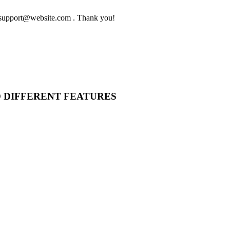
to support@website.com . Thank you!
O DIFFERENT FEATURES