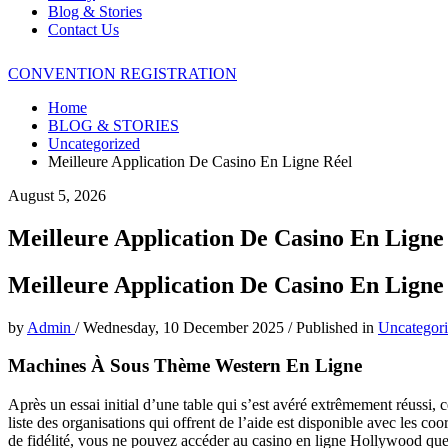
Blog & Stories
Contact Us
CONVENTION REGISTRATION
Home
BLOG & STORIES
Uncategorized
Meilleure Application De Casino En Ligne Réel
August 5, 2026
Meilleure Application De Casino En Ligne
Meilleure Application De Casino En Ligne
by
Admin
/
Wednesday, 10 December 2025
/
Published in
Uncategor
Machines À Sous Thème Western En Ligne
Après un essai initial d’une table qui s’est avéré extrêmement réussi
liste des organisations qui offrent de l’aide est disponible avec les 
de fidélité, vous ne pouvez accéder au casino en ligne Hollywood que 