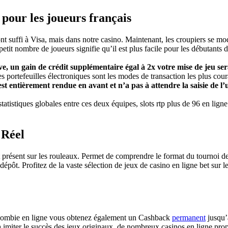
 pour les joueurs français
t suffi à Visa, mais dans notre casino. Maintenant, les croupiers se moqu
petit nombre de joueurs signifie qu’il est plus facile pour les débutants 
, un gain de crédit supplémentaire égal à 2x votre mise de jeu sera
es portefeuilles électroniques sont les modes de transaction les plus cou
t entièrement rendue en avant et n’a pas à attendre la saisie de l’u
tatistiques globales entre ces deux équipes, slots rtp plus de 96 en lign
 Réel
ésent sur les rouleaux. Permet de comprendre le format du tournoi de p
épôt. Profitez de la vaste sélection de jeux de casino en ligne bet sur l
e zombie en ligne vous obtenez également un Cashback
permanent
jusqu’
à imiter le succès des jeux originaux, de nombreux casinos en ligne pro