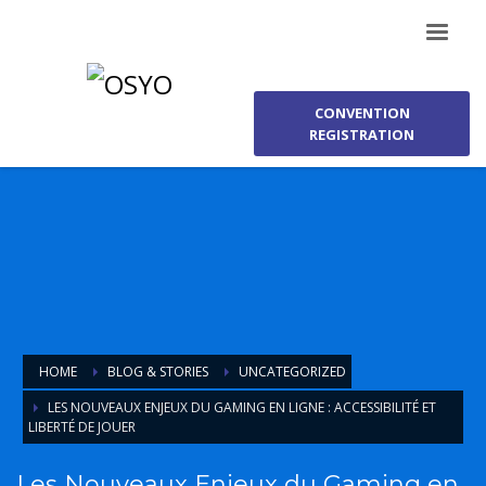
×
Archives
April 2026
CONVENTION
March 2026
REGISTRATION
February 2026
January 2026
December 2025
November 2025
October 2025
September 2025
August 2025
July 2025
June 2025
May 2025
HOME
BLOG & STORIES
UNCATEGORIZED
April 2025
LES NOUVEAUX ENJEUX DU GAMING EN LIGNE : ACCESSIBILITÉ ET
March 2025
LIBERTÉ DE JOUER
February 2025
January 2025
Les Nouveaux Enjeux du Gaming en