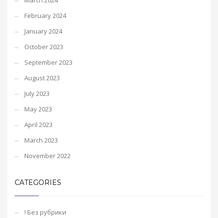
March 2024
February 2024
January 2024
October 2023
September 2023
August 2023
July 2023
May 2023
April 2023
March 2023
November 2022
CATEGORIES
! Без рубрики