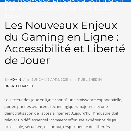
December 2024
Ligne : Accessibilité et Liberté de
November 2024
August 2024
Jouer
July 2024
Les Nouveaux Enjeux
June 2024
May 2024
du Gaming en Ligne :
March 2024
Accessibilité et Liberté
February 2024
January 2024
de Jouer
October 2023
September 2023
August 2023
July 2023
BY
ADMIN
/
SUNDAY, 13 APRIL 2025
/
PUBLISHED IN
May 2023
UNCATEGORIZED
April 2023
March 2023
Le secteur des jeux en ligne connaît une croissance exponentielle,
November 2022
portée par des avancées technologiques majeures et une
démocratisation de l’accès à Internet. Aujourd’hui, l’industrie doit
Categories
relever un défi essentiel : comment offrir une expérience de jeu
accessible, sécurisée, et surtout, respectueuse des libertés
! Без рубрики