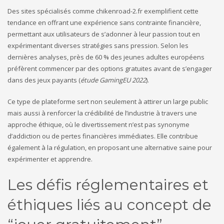
Des sites spécialisés comme chikenroad-2.fr exemplifient cette
tendance en offrant une expérience sans contrainte financière,
permettant aux utilisateurs de s’adonner à leur passion tout en
expérimentant diverses stratégies sans pression. Selon les
dernières analyses, près de 60 % des jeunes adultes européens
préfèrent commencer par des options gratuites avant de s’engager
dans des jeux payants (
étude GamingEU 2022
).
Ce type de plateforme sert non seulement à attirer un large public
mais aussi à renforcer la crédibilité de l’industrie à travers une
approche éthique, où le divertissement n’est pas synonyme
d’addiction ou de pertes financières immédiates. Elle contribue
également à la régulation, en proposant une alternative saine pour
expérimenter et apprendre.
Les défis réglementaires et
éthiques liés au concept de