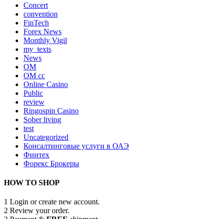
Concert
convention
FinTech
Forex News
Monthly Vigil
my_texts
News
OM
OM cc
Online Casino
Public
review
Ringospin Casino
Sober living
test
Uncategorized
Консалтинговые услуги в ОАЭ
Финтех
Форекс Брокеры
HOW TO SHOP
1
Login or create new account.
2
Review your order.