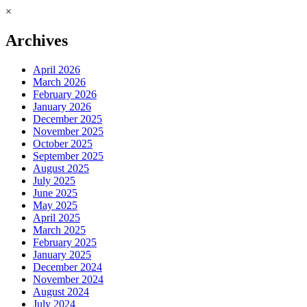
×
Archives
April 2026
March 2026
February 2026
January 2026
December 2025
November 2025
October 2025
September 2025
August 2025
July 2025
June 2025
May 2025
April 2025
March 2025
February 2025
January 2025
December 2024
November 2024
August 2024
July 2024