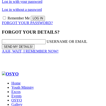
Log in with your password
Log in without a password
Remember Me
FORGOT YOUR PASSWORD?
FORGOT YOUR DETAILS?
USERNAME OR EMAIL
AAH, WAIT, I REMEMBER NOW!
Home
Youth Ministry
Excos
Events
OSYO
Gallery