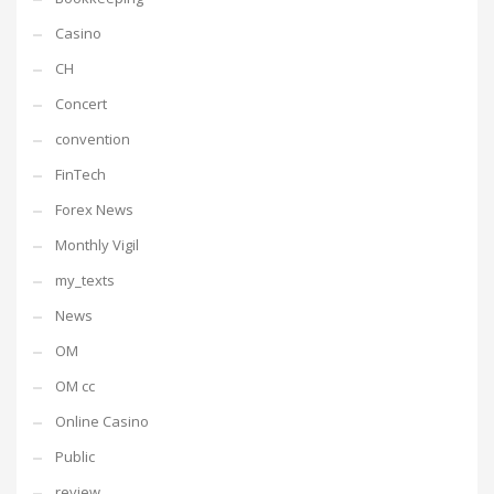
Casino
CH
Concert
convention
FinTech
Forex News
Monthly Vigil
my_texts
News
OM
OM cc
Online Casino
Public
review