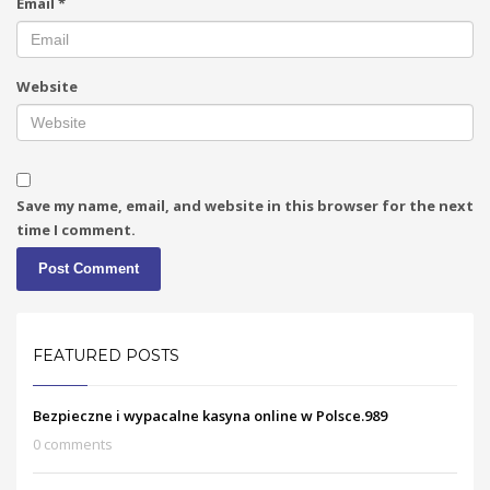
Email
*
Website
Save my name, email, and website in this browser for the next
time I comment.
FEATURED POSTS
Bezpieczne i wypacalne kasyna online w Polsce.989
0 comments