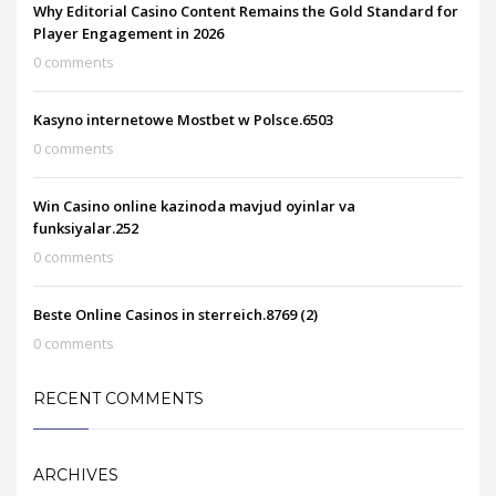
Why Editorial Casino Content Remains the Gold Standard for
Player Engagement in 2026
0 comments
Kasyno internetowe Mostbet w Polsce.6503
0 comments
Win Casino online kazinoda mavjud oyinlar va
funksiyalar.252
0 comments
Beste Online Casinos in sterreich.8769 (2)
0 comments
RECENT COMMENTS
ARCHIVES