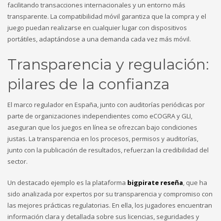
Sundays by appointment only!
facilitando transacciones internacionales y un entorno más
transparente. La compatibilidad móvil garantiza que la compra y el
juego puedan realizarse en cualquier lugar con dispositivos
portátiles, adaptándose a una demanda cada vez más móvil.
Transparencia y regulación:
pilares de la confianza
El marco regulador en España, junto con auditorías periódicas por
parte de organizaciones independientes como eCOGRA y GLI,
aseguran que los juegos en línea se ofrezcan bajo condiciones
justas. La transparencia en los procesos, permisos y auditorías,
junto con la publicación de resultados, refuerzan la credibilidad del
sector.
Un destacado ejemplo es la plataforma
bigpirate reseña
, que ha
sido analizada por expertos por su transparencia y compromiso con
las mejores prácticas regulatorias. En ella, los jugadores encuentran
información clara y detallada sobre sus licencias, seguridades y