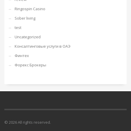
Ringospin Casino
Sober living
test
Uncategorized
Консалтинговые услуги в ОАЭ
Финтех
Форекс Брокеры
© 2026 All rights reserved.