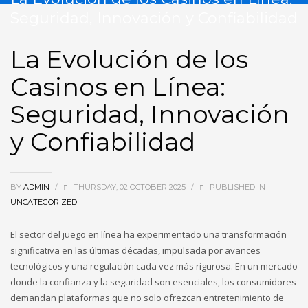
December 2024
Seguridad, Innovación y Confiabilidad
November 2024
August 2024
July 2024
La Evolución de los
June 2024
May 2024
Casinos en Línea:
March 2024
Seguridad, Innovación
February 2024
January 2024
y Confiabilidad
October 2023
September 2023
August 2023
July 2023
BY
ADMIN
/
THURSDAY, 02 OCTOBER 2025
/
PUBLISHED IN
May 2023
UNCATEGORIZED
April 2023
March 2023
El sector del juego en línea ha experimentado una transformación
November 2022
significativa en las últimas décadas, impulsada por avances
tecnológicos y una regulación cada vez más rigurosa. En un mercado
Categories
donde la confianza y la seguridad son esenciales, los consumidores
demandan plataformas que no solo ofrezcan entretenimiento de
! Без рубрики