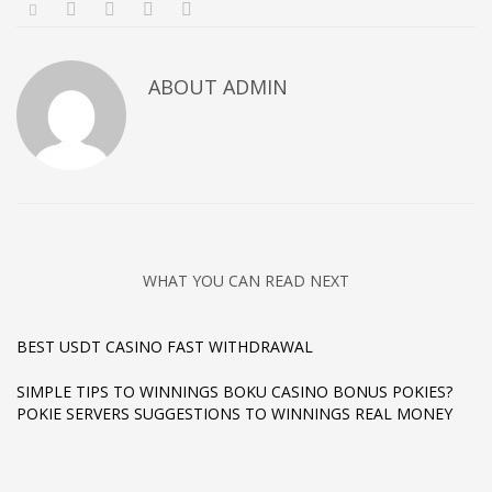
ABOUT
ADMIN
WHAT YOU CAN READ NEXT
BEST USDT CASINO FAST WITHDRAWAL
SIMPLE TIPS TO WINNINGS BOKU CASINO BONUS POKIES?
POKIE SERVERS SUGGESTIONS TO WINNINGS REAL MONEY