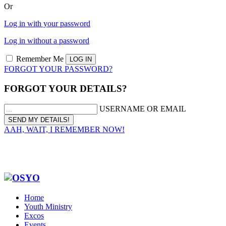
Or
Log in with your password
Log in without a password
Remember Me
FORGOT YOUR PASSWORD?
FORGOT YOUR DETAILS?
USERNAME OR EMAIL
AAH, WAIT, I REMEMBER NOW!
Home
Youth Ministry
Excos
Events