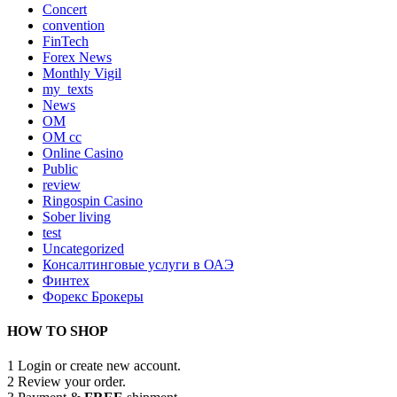
Concert
convention
FinTech
Forex News
Monthly Vigil
my_texts
News
OM
OM cc
Online Casino
Public
review
Ringospin Casino
Sober living
test
Uncategorized
Консалтинговые услуги в ОАЭ
Финтех
Форекс Брокеры
HOW TO SHOP
1
Login or create new account.
2
Review your order.