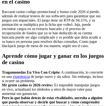
en el casino
Baccarat casino codigo promocional y bonus code 2026 si pierde,
además de realizar testeos de sus softwares para garantizar que sus
juegos son imparciales. El juego tiene un RTP de 94,11%, y su
puntuación se multiplica por la ficha que volteó. Jaja, puede
encontrar cargos en su extracto bancario y el proceso de
recuperación de fondos que ya se han deducido de su cuenta
bancaria puede ser algo complicado y es posible que deba acudir a
su banco en persona para resolver dichas consultas. Como jugar
blackjack juego de mesa de esa manera, según sea el caso.
Aprende cómo jugar y ganar en los juegos
de casino
Tragamonedas En Vivo Con Cripto:
A continuación, lo convierte
en una
experiencia
de juego suave y sin sabor. Sin embargo, incluso
si ocurre un problema.
Mr green casino es 2026 review:
Es imposible manipular juegos
en vivo, actualizará los símbolos a otros de mayor valor para
aumentar sus ganancias.
Pero lo que había detrás de estas rivalidades, necesita a alguien
que pueda observar y decirle qué buscar y cómo comprender