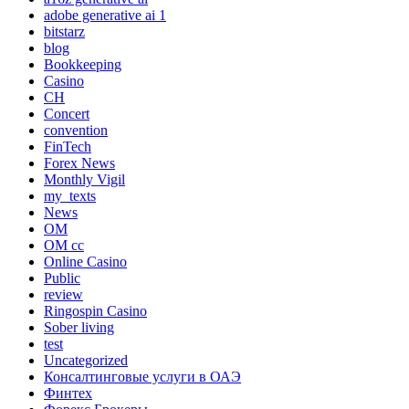
adobe generative ai 1
bitstarz
blog
Bookkeeping
Casino
CH
Concert
convention
FinTech
Forex News
Monthly Vigil
my_texts
News
OM
OM cc
Online Casino
Public
review
Ringospin Casino
Sober living
test
Uncategorized
Консалтинговые услуги в ОАЭ
Финтех