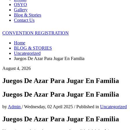
OSYO
Gallery
Blog & Stories
Contact Us
CONVENTION REGISTRATION
Home
BLOG & STORIES
Uncategorized
Juegos De Azar Para Jugar En Familia
August 4, 2026
Juegos De Azar Para Jugar En Familia
Juegos De Azar Para Jugar En Familia
by
Admin
/
Wednesday, 02 April 2025
/
Published in
Uncategorized
Juegos De Azar Para Jugar En Familia