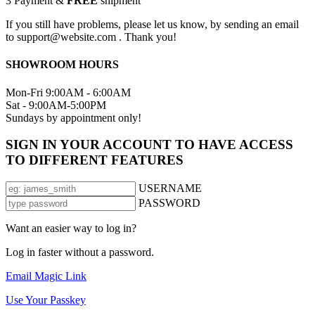
3
Payment &
FREE
shipment
If you still have problems, please let us know, by sending an email
to support@website.com . Thank you!
SHOWROOM HOURS
Mon-Fri 9:00AM - 6:00AM
Sat - 9:00AM-5:00PM
Sundays by appointment only!
SIGN IN YOUR ACCOUNT TO HAVE ACCESS
TO DIFFERENT FEATURES
USERNAME
PASSWORD
Want an easier way to log in?
Log in faster without a password.
Email Magic Link
Use Your Passkey