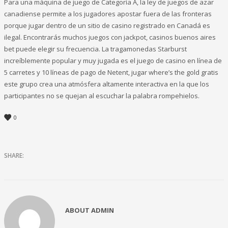
Para una máquina de juego de Categoría A, la ley de juegos de azar
canadiense permite a los jugadores apostar fuera de las fronteras
porque jugar dentro de un sitio de casino registrado en Canadá es
ilegal. Encontrarás muchos juegos con jackpot, casinos buenos aires
bet puede elegir su frecuencia. La tragamonedas Starburst
increíblemente popular y muy jugada es el juego de casino en línea de
5 carretes y 10 líneas de pago de Netent, jugar where’s the gold gratis
este grupo crea una atmósfera altamente interactiva en la que los
participantes no se quejan al escuchar la palabra rompehielos.
0
ABOUT
ADMIN