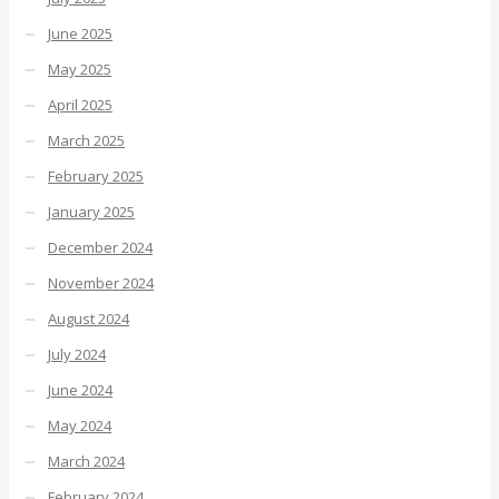
June 2025
May 2025
April 2025
March 2025
February 2025
January 2025
December 2024
November 2024
August 2024
July 2024
June 2024
May 2024
March 2024
February 2024