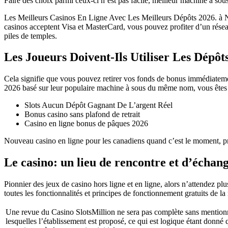
Faire des choix parmi ceux-ci n’est pas facile, meilleur machine à so
Les Meilleurs Casinos En Ligne Avec Les Meilleurs Dépôts 2026. à Ne
casinos acceptent Visa et MasterCard, vous pouvez profiter d’un résea
piles de temples.
Les Joueurs Doivent-Ils Utiliser Les Dépô
Cela signifie que vous pouvez retirer vos fonds de bonus immédiatement
2026 basé sur leur populaire machine à sous du même nom, vous êtes le
Slots Aucun Dépôt Gagnant De L’argent Réel
Bonus casino sans plafond de retrait
Casino en ligne bonus de pâques 2026
Nouveau casino en ligne pour les canadiens quand c’est le moment, pr
Le casino: un lieu de rencontre et d’échan
Pionnier des jeux de casino hors ligne et en ligne, alors n’attendez p
toutes les fonctionnalités et principes de fonctionnement gratuits de 
Une revue du Casino SlotsMillion ne sera pas complète sans mentionn
lesquelles l’établissement est proposé, ce qui est logique étant donn