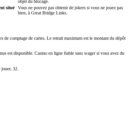
objet du blocage.
nt situé
Vous ne pouvez pas obtenir de jokers si vous ne jouez pas
bien, à Great Bridge Links.
des de comptage de cartes. Le retrait maximum est le montant du dépôt
onus est disponible. Casino en ligne fiable sans wager si vous avez du
 jouer, 32.