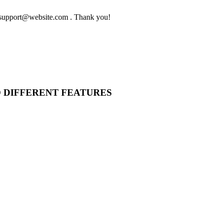
to support@website.com . Thank you!
O DIFFERENT FEATURES