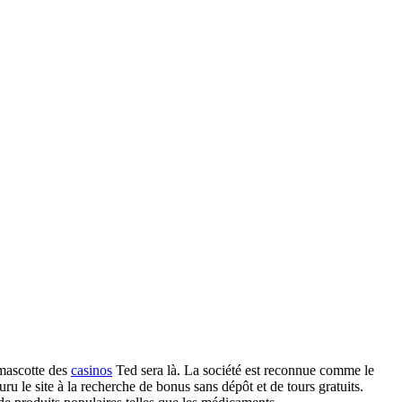
 mascotte des
casinos
Ted sera là. La société est reconnue comme le
 le site à la recherche de bonus sans dépôt et de tours gratuits.