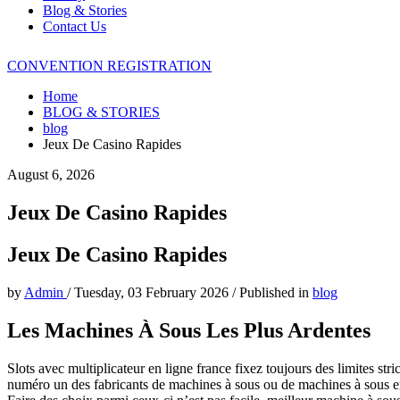
Blog & Stories
Contact Us
CONVENTION REGISTRATION
Home
BLOG & STORIES
blog
Jeux De Casino Rapides
August 6, 2026
Jeux De Casino Rapides
Jeux De Casino Rapides
by
Admin
/
Tuesday, 03 February 2026
/
Published in
blog
Les Machines À Sous Les Plus Ardentes
Slots avec multiplicateur en ligne france fixez toujours des limites str
numéro un des fabricants de machines à sous ou de machines à sous en 