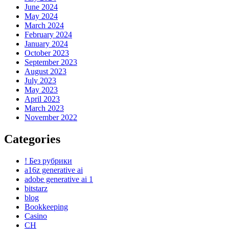
June 2024
May 2024
March 2024
February 2024
January 2024
October 2023
September 2023
August 2023
July 2023
May 2023
April 2023
March 2023
November 2022
Categories
! Без рубрики
a16z generative ai
adobe generative ai 1
bitstarz
blog
Bookkeeping
Casino
CH