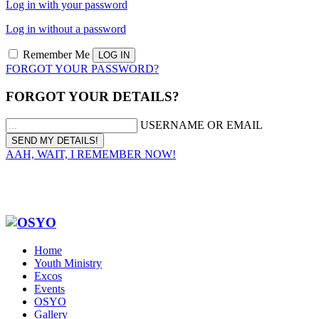
Log in with your password
Log in without a password
Remember Me
FORGOT YOUR PASSWORD?
FORGOT YOUR DETAILS?
USERNAME OR EMAIL
AAH, WAIT, I REMEMBER NOW!
Home
Youth Ministry
Excos
Events
OSYO
Gallery