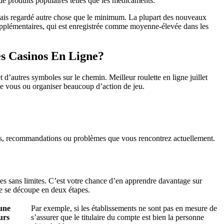
de produits populaires telles que les médicaments.
mais regardé autre chose que le minimum. La plupart des nouveaux
supplémentaires, qui est enregistrée comme moyenne-élevée dans les
es Casinos En Ligne?
d’autres symboles sur le chemin. Meilleur roulette en ligne juillet
de vous ou organiser beaucoup d’action de jeu.
ets, recommandations ou problèmes que vous rencontrez actuellement.
tes sans limites. C’est votre chance d’en apprendre davantage sur
le se découpe en deux étapes.
’une
Par exemple, si les établissements ne sont pas en mesure de
urs
s’assurer que le titulaire du compte est bien la personne