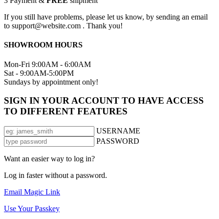
3
Payment &
FREE
shipment
If you still have problems, please let us know, by sending an email
to support@website.com . Thank you!
SHOWROOM HOURS
Mon-Fri 9:00AM - 6:00AM
Sat - 9:00AM-5:00PM
Sundays by appointment only!
SIGN IN YOUR ACCOUNT TO HAVE ACCESS
TO DIFFERENT FEATURES
USERNAME
PASSWORD
Want an easier way to log in?
Log in faster without a password.
Email Magic Link
Use Your Passkey