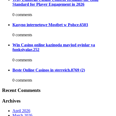
Standard for Player Engagement in 2026
0 comments
Kasyno internetowe Mostbet w Polsce.6503
0 comments
Win Casino online kazinoda mavjud oyinlar va
funksiyalar.252
0 comments
Beste Online Casinos in sterreich.8769 (2)
0 comments
Recent Comments
Archives
April 2026
March 2026