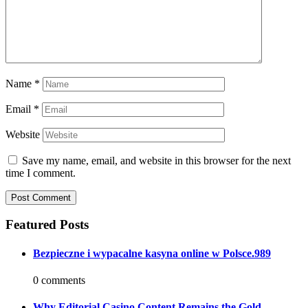
Name
*
Email
*
Website
Save my name, email, and website in this browser for the next
time I comment.
Featured Posts
Bezpieczne i wypacalne kasyna online w Polsce.989
0 comments
Why Editorial Casino Content Remains the Gold