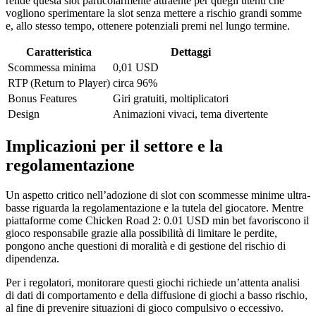
rende questa slot particolarmente attraente per quegli utenti che
vogliono sperimentare la slot senza mettere a rischio grandi somme
e, allo stesso tempo, ottenere potenziali premi nel lungo termine.
Caratteristica
Dettaggi
Scommessa minima
0,01 USD
RTP (Return to Player)
circa 96%
Bonus Features
Giri gratuiti, moltiplicatori
Design
Animazioni vivaci, tema divertente
Implicazioni per il settore e la
regolamentazione
Un aspetto critico nell’adozione di slot con scommesse minime ultra-
basse riguarda la regolamentazione e la tutela del giocatore. Mentre
piattaforme come Chicken Road 2: 0.01 USD min bet favoriscono il
gioco responsabile grazie alla possibilità di limitare le perdite,
pongono anche questioni di moralità e di gestione del rischio di
dipendenza.
Per i regolatori, monitorare questi giochi richiede un’attenta analisi
di dati di comportamento e della diffusione di giochi a basso rischio,
al fine di prevenire situazioni di gioco compulsivo o eccessivo.