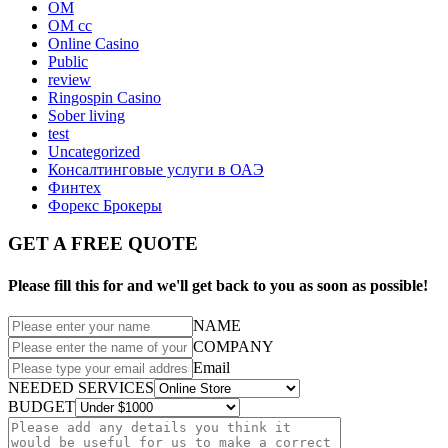
OM
OM cc
Online Casino
Public
review
Ringospin Casino
Sober living
test
Uncategorized
Консалтинговые услуги в ОАЭ
Финтех
Форекс Брокеры
GET A FREE QUOTE
Please fill this for and we'll get back to you as soon as possible!
NAME
COMPANY
Email
NEEDED SERVICES
BUDGET