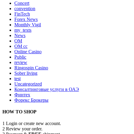
Concert
convention
FinTech
Forex News
Monthly Vigil
my_texts
News
OM
OM cc
Online Casino
Public
review
Ringospin Casino
Sober living
test
Uncategorized
Консалтинговые услуги в ОАЭ
Финтех
Форекс Брокеры
HOW TO SHOP
1
Login or create new account.
2
Review your order.