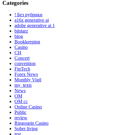
Categories
! Без рубрики
a16z generative ai
adobe generative ai 1
bitstarz
blog
Bookkeeping
Casino
CH
Concert
convention
FinTech
Forex News
Monthly Vigil
my_texts
News
OM
OM cc
Online Casino
Public
review
Ringospin Casino
Sober living
test