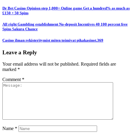
Dr Bet Casino Opinion step 1,000+ Online game Get a hundred% as much as
£150 + 50 Spins
All right Gambling establishment No-deposit Incentives 40 100 percent free
Spins Sakura Chance
Casino ilman rekisteritymist miten toimivat pikakasinot.369
Leave a Reply
Your email address will not be published.
Required fields are
marked
*
Comment
*
Name
*