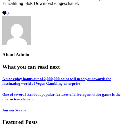
Einzahlung bloß Download eingeschaltet.
0
About
Admin
What you can read next
A nice enjoy bonus out-of 2,000,000 coins will need you towards the
fascinating world of Vegas Gambling enterprise
One of several standout popular features of alive agent video game is the
interactive element
Aurum Sevens
Featured Posts