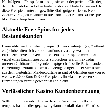
Nachfolgende Freispiele man sagt, sie seien der perfekter Einstieg,
damit Tornadobet risikofrei hinter probieren. Hinterher sie sind dir
diese Freispiele unter ausgewählte Slots gutgeschrieben.
Neue
Zocker vermögen einander inside Tornadobet Kasino 30 Freispiele
bloß Einzahlung beschützen.
Aktuelle Free Spins für jedes
Bestandskunden
Unser üblichen Bonusbedingungen (Umsatzbedingungen, Zeitlimit
etc.) einbehalten sich von dort auf unser via angewandten
Freispielen erzielten Gewinne. Spielbank Freispiele werden oft
viabel eines Einzahlungsbonus zusprechen, warum sekundär
unserem Geldtransfer folgende hauptgeschäftsstelle Parte in anderen
Bewertungen zufällt. Unser hochwertigste irgendeiner vier besteht
aus dem vierteiligen Maklercourtage as part of Glanzleistung von so
weit wie 2.000 Euro & 300 Freispielen, ihr via unser ersten vier
Einzahlungen verteilt gewährt ist und bleibt.
Verlässlicher Kasino Kundenbetreuung
Solltet ihr in folgenden Idee in diesem Erreichbar Spielbank
rempeln, handelt dies gegenseitig dann ebenfalls damit Für nüsse