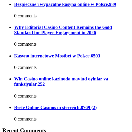
Bezpieczne i wypacalne kasyna online w Polsce.989
0 comments
Why Editorial Casino Content Remains the Gold
Standard for Player Engagement in 2026
0 comments
Kasyno internetowe Mostbet w Polsce.6503
0 comments
Win Casino online kazinoda mavjud oyinlar va
funksiyalar.252
0 comments
Beste Online Casinos in sterreich.8769 (2)
0 comments
Recent Comments