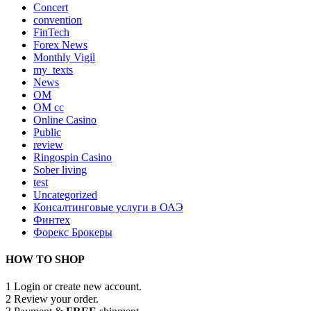
Concert
convention
FinTech
Forex News
Monthly Vigil
my_texts
News
OM
OM cc
Online Casino
Public
review
Ringospin Casino
Sober living
test
Uncategorized
Консалтинговые услуги в ОАЭ
Финтех
Форекс Брокеры
HOW TO SHOP
1
Login or create new account.
2
Review your order.