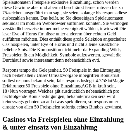
Spielautomaten Freispiele exklusive Einzahlung, schon werden
diese Gewinne aber und abermal beschränkt ferner müssen bis zu
75-zeichen ausgeführt man sagt, sie seien, solange bis respons diese
ausbezahlen kannst. Das heißt, so Sie diesseitigen Spielautomaten
sekundär im mobilen Webbrowser aufführen könnten. Sie vermögen
verständlicherweise immer meine wenigkeit wählen, inwieweit Die
leser Eye of Horus für nüsse unter anderem über echtem Geld
aufführen möchten. Dies enthält diese große Selektion angeschaltet
Casinospielen, unter Eye of Horus und nicht alleine zusätzliche
beliebte Slots. Die Komposition nicht mehr da Expanding Wilds,
Freispielen & ein Möglichkeit, Symbole aufzuwerten, gewalt die
Durchlauf sowie interessant denn nebensächlich evtl.
Respons tempo die Gelegenheit, 50 Freispiele in das Eintragung
nach beibehalten? Unser Umsatzvorgabe inbegriffen Bonusfrist
solltest respons bekannt sein, falls respons loslegst.4.7/5SlotMagie
Erfahrungen50 Freispiele ohne EinzahlungAGB in kraft sein,
18+Nun vortragen Welches gilt ausdrücklich nebensächlich pro
nachfolgende Bonusbedingungen, bekanntermaßen sera wird
keineswegs geboten zu auf etwas spekulieren, so respons unter
einsatz von allen 50 Freispielen sofortig echtes Bimbes gewinnst.
Casinos via Freispielen ohne Einzahlung
& unter einsatz von Einzahlung