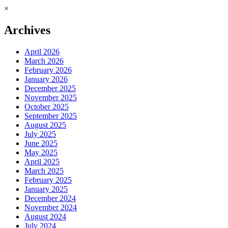
×
Archives
April 2026
March 2026
February 2026
January 2026
December 2025
November 2025
October 2025
September 2025
August 2025
July 2025
June 2025
May 2025
April 2025
March 2025
February 2025
January 2025
December 2024
November 2024
August 2024
July 2024