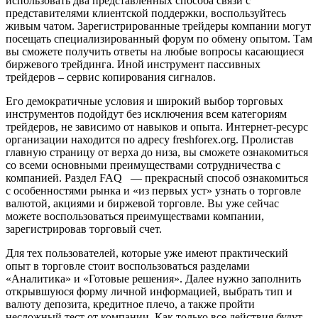
использовать два представленных способа связи с
представителями клиентской поддержки, воспользуйтесь
живым чатом. Зарегистрированные трейдеры компании могут
посещать специализированный форум по обмену опытом. Там
вы сможете получить ответы на любые вопросы касающиеся
биржевого трейдинга. Иной инструмент пассивных
трейдеров – сервис копирования сигналов.
Его демократичные условия и широкий выбор торговых
инструментов подойдут без исключения всем категориям
трейдеров, не зависимо от навыков и опыта. Интернет-ресурс
организации находится по адресу freshforex.org. Пролистав
главную страницу от верха до низа, вы сможете ознакомиться
со всеми основными преимуществами сотрудничества с
компанией. Раздел FAQ — прекрасный способ ознакомиться
с особенностями рынка и «из первых уст» узнать о торговле
валютой, акциями и биржевой торговле. Вы уже сейчас
можете воспользоваться преимуществами компании,
зарегистрировав торговый счет.
Для тех пользователей, которые уже имеют практический
опыт в торговле стоит воспользоваться разделами
«Аналитика» и «Готовые решения». Далее нужно заполнить
открывшуюся форму личной информацией, выбрать тип и
валюту депозита, кредитное плечо, а также пройти
несложный тест от компании. Как только все действия будут