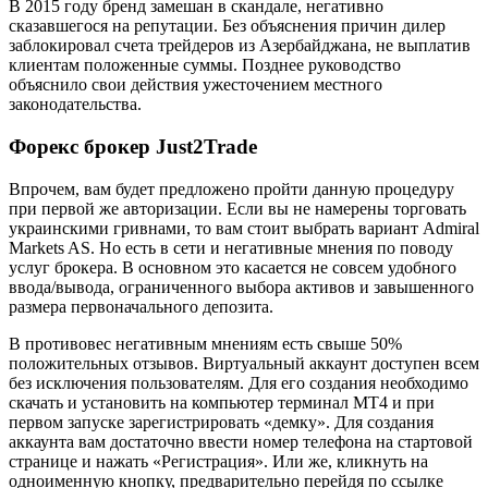
В 2015 году бренд замешан в скандале, негативно
сказавшегося на репутации. Без объяснения причин дилер
заблокировал счета трейдеров из Азербайджана, не выплатив
клиентам положенные суммы. Позднее руководство
объяснило свои действия ужесточением местного
законодательства.
Форекс брокер Just2Trade
Впрочем, вам будет предложено пройти данную процедуру
при первой же авторизации. Если вы не намерены торговать
украинскими гривнами, то вам стоит выбрать вариант Admiral
Markets AS. Но есть в сети и негативные мнения по поводу
услуг брокера. В основном это касается не совсем удобного
ввода/вывода, ограниченного выбора активов и завышенного
размера первоначального депозита.
В противовес негативным мнениям есть свыше 50%
положительных отзывов. Виртуальный аккаунт доступен всем
без исключения пользователям. Для его создания необходимо
скачать и установить на компьютер терминал MT4 и при
первом запуске зарегистрировать «демку». Для создания
аккаунта вам достаточно ввести номер телефона на стартовой
странице и нажать «Регистрация». Или же, кликнуть на
одноименную кнопку, предварительно перейдя по ссылке