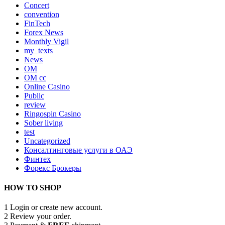
Concert
convention
FinTech
Forex News
Monthly Vigil
my_texts
News
OM
OM cc
Online Casino
Public
review
Ringospin Casino
Sober living
test
Uncategorized
Консалтинговые услуги в ОАЭ
Финтех
Форекс Брокеры
HOW TO SHOP
1
Login or create new account.
2
Review your order.