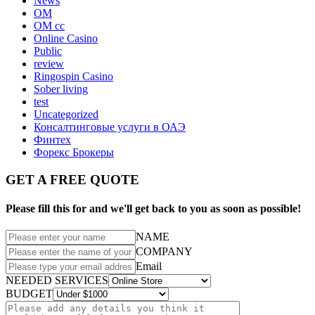
News
OM
OM cc
Online Casino
Public
review
Ringospin Casino
Sober living
test
Uncategorized
Консалтинговые услуги в ОАЭ
Финтех
Форекс Брокеры
GET A FREE QUOTE
Please fill this for and we'll get back to you as soon as possible!
NAME
COMPANY
Email
NEEDED SERVICES
BUDGET