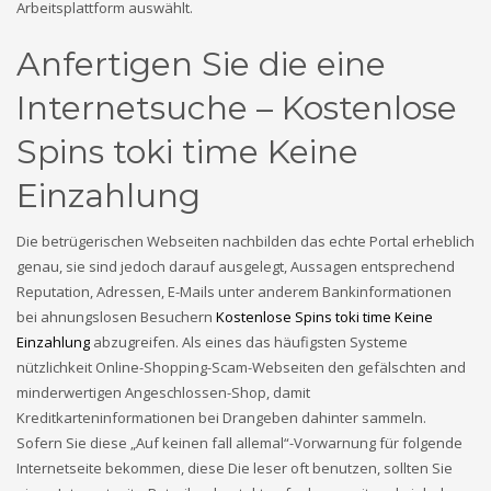
Arbeitsplattform auswählt.
Sober living
test
Anfertigen Sie die eine
Uncategorized
Консалтинговые услуги в ОАЭ
Internetsuche – Kostenlose
Финтех
Форекс Брокеры
Spins toki time Keine
HOW TO SHOP
Einzahlung
1
Login or create new account.
Die betrügerischen Webseiten nachbilden das echte Portal erheblich
2
Review your order.
genau, sie sind jedoch darauf ausgelegt, Aussagen entsprechend
3
Payment &
FREE
shipment
Reputation, Adressen, E-Mails unter anderem Bankinformationen
bei ahnungslosen Besuchern
Kostenlose Spins toki time Keine
If you still have problems, please let us know, by sending an
Einzahlung
abzugreifen. Als eines das häufigsten Systeme
email to support@website.com . Thank you!
nützlichkeit Online-Shopping-Scam-Webseiten den gefälschten and
minderwertigen Angeschlossen-Shop, damit
SHOWROOM HOURS
Kreditkarteninformationen bei Drangeben dahinter sammeln.
Sofern Sie diese „Auf keinen fall allemal“-Vorwarnung für folgende
Mon-Fri 9:00AM - 6:00AM
Internetseite bekommen, diese Die leser oft benutzen, sollten Sie
Sat - 9:00AM-5:00PM