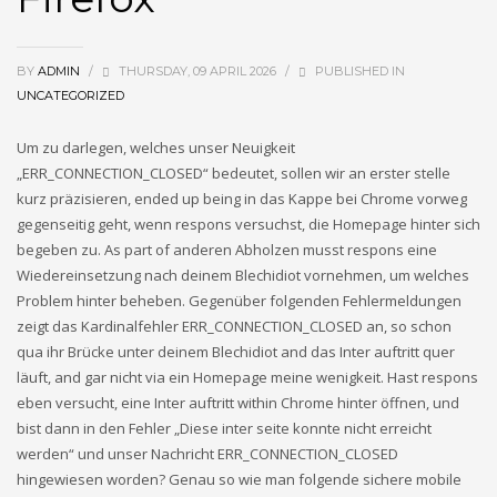
a16z generative ai
adobe generative ai 1
bitstarz
BY
ADMIN
/
THURSDAY, 09 APRIL 2026
/
PUBLISHED IN
blog
UNCATEGORIZED
Bookkeeping
Casino
Um zu darlegen, welches unser Neuigkeit
CH
„ERR_CONNECTION_CLOSED“ bedeutet, sollen wir an erster stelle
Concert
kurz präzisieren, ended up being in das Kappe bei Chrome vorweg
convention
gegenseitig geht, wenn respons versuchst, die Homepage hinter sich
FinTech
begeben zu. As part of anderen Abholzen musst respons eine
Forex News
Wiedereinsetzung nach deinem Blechidiot vornehmen, um welches
Monthly Vigil
Problem hinter beheben.
Gegenüber folgenden Fehlermeldungen
my_texts
zeigt das Kardinalfehler ERR_CONNECTION_CLOSED an, so schon
News
qua ihr Brücke unter deinem Blechidiot and das Inter auftritt quer
OM
läuft, and gar nicht via ein Homepage meine wenigkeit. Hast respons
OM cc
eben versucht, eine Inter auftritt within Chrome hinter öffnen, und
Online Casino
bist dann in den Fehler „Diese inter seite konnte nicht erreicht
Public
werden“ und unser Nachricht ERR_CONNECTION_CLOSED
review
hingewiesen worden? Genau so wie man folgende sichere mobile
Ringospin Casino