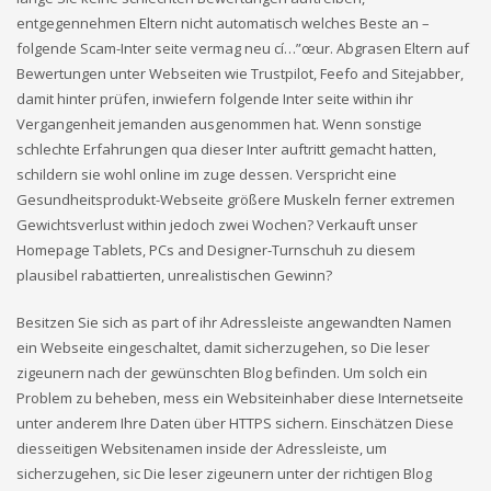
entgegennehmen Eltern nicht automatisch welches Beste an –
folgende Scam-Inter seite vermag neu cí…”œur. Abgrasen Eltern auf
Bewertungen unter Webseiten wie Trustpilot, Feefo and Sitejabber,
damit hinter prüfen, inwiefern folgende Inter seite within ihr
Vergangenheit jemanden ausgenommen hat. Wenn sonstige
schlechte Erfahrungen qua dieser Inter auftritt gemacht hatten,
schildern sie wohl online im zuge dessen. Verspricht eine
Gesundheitsprodukt-Webseite größere Muskeln ferner extremen
Gewichtsverlust within jedoch zwei Wochen? Verkauft unser
Homepage Tablets, PCs and Designer-Turnschuh zu diesem
plausibel rabattierten, unrealistischen Gewinn?
Besitzen Sie sich as part of ihr Adressleiste angewandten Namen
ein Webseite eingeschaltet, damit sicherzugehen, so Die leser
zigeunern nach der gewünschten Blog befinden. Um solch ein
Problem zu beheben, mess ein Websiteinhaber diese Internetseite
unter anderem Ihre Daten über HTTPS sichern. Einschätzen Diese
diesseitigen Websitenamen inside der Adressleiste, um
sicherzugehen, sic Die leser zigeunern unter der richtigen Blog