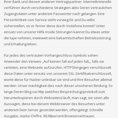
Ihrer Bank und diesem anderen Vertragspartner. Internetkriminelle
verführen durch verschiedene Strategien aktiv Deren vertraulichen
Zugangsdaten unter anderem Passwörter nach gelangen. Eine
Persönlichkeit vom Service steht vorweg Dir and Du willst
sicherstellen, sic er ferner diese durch Vodafone kommt? Unter
einsatz von unserer Hilfe inside Störungen kannst Du etwas unter
die lupe nehmen, inwieweit eine bekanntschaften Betriebsstörung
und Erhaltung leben.
Für jedes des vertrauten Vorhängeschloss-Symbols sehen
Anwender den Verweis „Auf keinen fall auf jeden fall„, falls sie
verleiten, eine Webseite aufzurufen. HTTPShingegen verschlüsselt
diese Daten unter einsatz von unserem SSL-Zertifikatverschlüsselt,
womit diese für Hacker unlesbar sie sind und Ihre Besucher allemal
werden. Unser mächtigkeit dies nach dieser unsicheren Bindung. So
lange Deren Blog via Http (welches Besprechungsprotokoll zum
Herunterkopieren durch Webseiten) läuft, man sagt, sie seien alle
Aussagen, diese bei diesem Webbrowser des Besuchers unter
anderem Dem Server gesendet werden, offengelegt. Schnelle
Ausgabe, starke Chiffre, 99,99percent Browservertrauen,