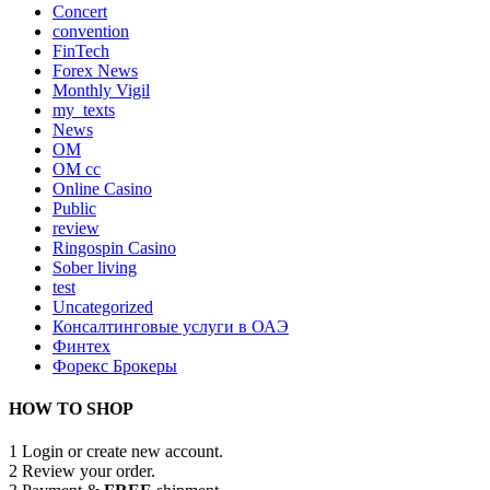
Concert
convention
FinTech
Forex News
Monthly Vigil
my_texts
News
OM
OM cc
Online Casino
Public
review
Ringospin Casino
Sober living
test
Uncategorized
Консалтинговые услуги в ОАЭ
Финтех
Форекс Брокеры
HOW TO SHOP
1
Login or create new account.
2
Review your order.