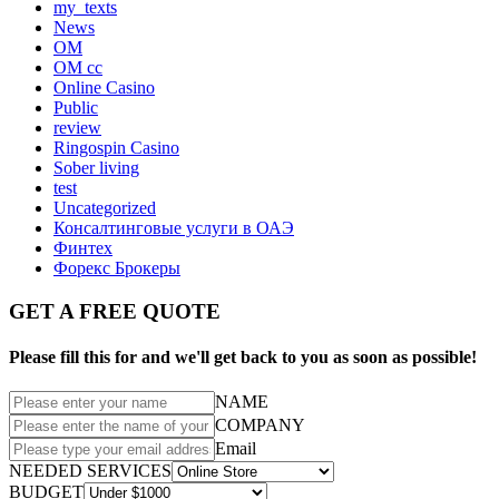
my_texts
News
OM
OM cc
Online Casino
Public
review
Ringospin Casino
Sober living
test
Uncategorized
Консалтинговые услуги в ОАЭ
Финтех
Форекс Брокеры
GET A FREE QUOTE
Please fill this for and we'll get back to you as soon as possible!
NAME
COMPANY
Email
NEEDED SERVICES
BUDGET