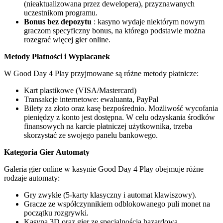
(nieaktualizowana przez dewelopera), przyznawanych
uczestnikom programu.
Bonus bez depozytu
: kasyno wydaje niektórym nowym
graczom specyficzny bonus, na którego podstawie można
rozegrać więcej gier online.
Metody Płatności i Wyplacanek
W Good Day 4 Play przyjmowane są różne metody płatnicze:
Kart plastikowe (VISA/Mastercard)
Transakcje internetowe: ewaluanta, PayPal
Bilety za złoto oraz kasę bezpośrednio. Możliwość wycofania
pieniędzy z konto jest dostępna. W celu odzyskania środków
finansowych na karcie płatniczej użytkownika, trzeba
skorzystać ze swojego panelu bankowego.
Kategoria Gier Automaty
Galeria gier online w kasynie Good Day 4 Play obejmuje różne
rodzaje automaty:
Gry zwykłe (5-karty klasyczny i automat klawiszowy).
Gracze ze współczynnikiem odblokowanego puli monet na
początku rozgrywki.
Kasyna 3D oraz gier ze specjalnością hazardową.