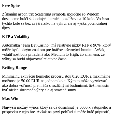
Free Spins
Získaním aspoň trix Scaterring symbola spoločne so Wildom
dostaneme hráči slobodných herních pozdĺžov na 10 kole. Vo času
týchto kole sa tiež zvýši riziko na výhru, ale aj výška potenciálnej
újmy.
RTP a Volatility
Automatka "Fam Bet Casino" má relatívne nízky RTP o 96%, ktorý
môže byť dobrým znakom pre hráčov s šetrnými hraním. Avšak,
volatiľnost bola priradená ako Medium to High, čo znamená, že
výhry sa budú objavovať relativne často.
Betting Range
Minimálnu aktiváciu hernieho procesu stojí 0,20 EUR a maximálne
možnosť je 50.00 EUR na jednom kole. Kým to môže vyznievať
ako dobrá voľnosť pre hráča s rozličnými budímiami, tiež nemusia
byť nielen skromné výhry ale aj stratené sumy.
Max Win
Najvyšší možný výnos ktorý sa dá dosiahnuť je 5000 x vstupného a
príspevku v tejto hre. Avšak na prvý pohľad si môže hráč pripustiť,