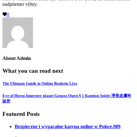
nadpriemer výhry.
0
About
Admin
What you can read next
The Ultimate Guide to Online Roulette Live
Eye of Horus Innerster planet Gonzos Quest $ 1 Kaution Spiele 淨美皮膚科
診所
Featured Posts
Bezpieczne i wypacalne kasyna online w Polsce.989