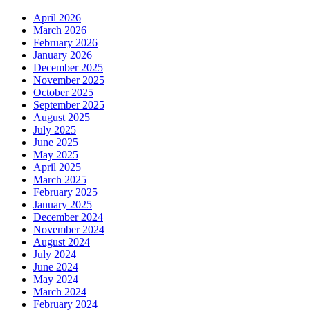
April 2026
March 2026
February 2026
January 2026
December 2025
November 2025
October 2025
September 2025
August 2025
July 2025
June 2025
May 2025
April 2025
March 2025
February 2025
January 2025
December 2024
November 2024
August 2024
July 2024
June 2024
May 2024
March 2024
February 2024