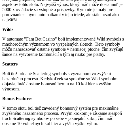
aspektov tohto slotu. Najvyšší výnos, ktorý hráč môže dosiahnuť je
5000 x ovládacie sa vstupné a príspevky. Kým nie je malý pre
porovnanie s inými automatkami v tejto triede, ale stále nezní ako
najväčší.
Wilds
V automate "Fam Bet Casino" boli implementované Wild symbols s
mnohoročným významom vo vyspelených slotoch. Tieto symboly
môžu nahradzovať ostatné symbole v herniacej ploche, čím zvyšujú
šance na vytvorenie kombinácií a tým aj riziko pre platby.
Scatters
Boli tiež pridané Scattering symbols s významom vo zvýšení
hazardného procesu. Kedykoľvek sa spoločne so Wild symbolmi
objavia, hráč dostane bonusnú herniu na 10 kol hier s vyšším
výnosom.
Bonus Features
V tomto slotu bol tiež zavedený bonusový systém pre maximálne
zvýšeného hazardného procesu. Prvým krokom je získanie alespoň
troch Scattering symbolov po sebe v jaknejakú strku, čím hráč
dostane 10 voliteľnych kol hier a vyššiu výšku výhru.