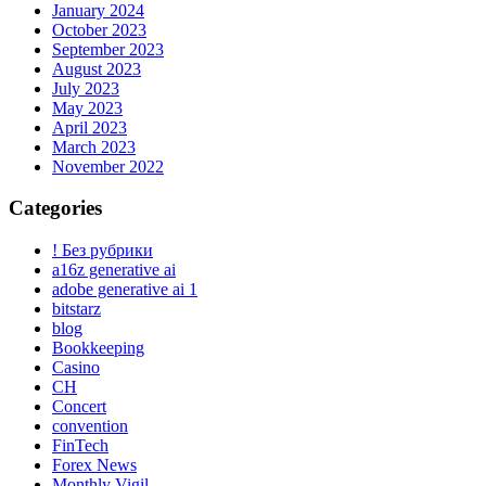
January 2024
October 2023
September 2023
August 2023
July 2023
May 2023
April 2023
March 2023
November 2022
Categories
! Без рубрики
a16z generative ai
adobe generative ai 1
bitstarz
blog
Bookkeeping
Casino
CH
Concert
convention
FinTech
Forex News
Monthly Vigil