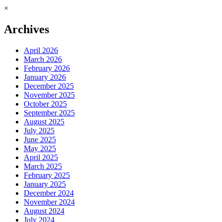
×
Archives
April 2026
March 2026
February 2026
January 2026
December 2025
November 2025
October 2025
September 2025
August 2025
July 2025
June 2025
May 2025
April 2025
March 2025
February 2025
January 2025
December 2024
November 2024
August 2024
July 2024