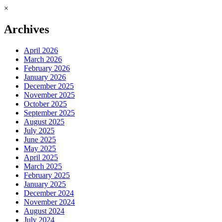
×
Archives
April 2026
March 2026
February 2026
January 2026
December 2025
November 2025
October 2025
September 2025
August 2025
July 2025
June 2025
May 2025
April 2025
March 2025
February 2025
January 2025
December 2024
November 2024
August 2024
July 2024