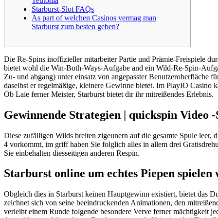
Teutonia
Starburst-Slot FAQs
As part of welchen Casinos vermag man
Starburst zum besten geben?
Die Re-Spins inoffizieller mitarbeiter Partie und Prämie-Freispiele
bietet wohl die Win-Both-Ways-Aufgabe and ein Wild-Re-Spin-Aufgabe
Zu- und abgang) unter einsatz von angepasster Benutzeroberfläche fü
daselbst er regelmäßige, kleinere Gewinne bietet. Im PlayIO Casino 
Ob Laie ferner Meister, Starburst bietet dir ihr mitreißendes Erlebnis.
Gewinnende Strategien | quickspin Video -
Diese zufälligen Wilds breiten zigeunern auf die gesamte Spule leer,
4 vorkommt, im griff haben Sie folglich alles in allem drei Gratisdr
Sie einbehalten diesseitigen anderen Respin.
Starburst online um echtes Piepen spielen 
Obgleich dies in Starburst keinen Hauptgewinn existiert, bietet das D
zeichnet sich von seine beeindruckenden Animationen, den mitreißen
verleiht einem Runde folgende besondere Verve ferner mächtigkeit j