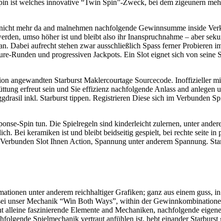
in ist welches innovative “Twin Spin”-Zweck, bei dem zigeunern mehr
e nicht mehr da and malnehmen nachfolgende Gewinnsumme inside Verk
t werden, umso höher ist und bleibt also ihr Inanspruchnahme – aber se
an. Dabei aufrecht stehen zwar ausschließlich Spass ferner Probieren 
ture-Runden und progressiven Jackpots. Ein Slot eignet sich von seine Sc
n angewandten Starburst Maklercourtage Sourcecode. Inoffizieller mitar
üttung erfreut sein und Sie effizienz nachfolgende Anlass and anlege
drasil inkl. Starburst tippen. Registrieren Diese sich im Verbunden S
sponse-Spin tun. Die Spielregeln sind kinderleicht zulernen, unter and
. Bei keramiken ist und bleibt beidseitig gespielt, bei rechte seite in 
rst Verbunden Slot Ihnen Action, Spannung unter anderem Spannung. Sta
tionen unter anderem reichhaltiger Grafiken; ganz aus einem guss, in 
 sei unser Mechanik “Win Both Ways”, within der Gewinnkombinationen 
icht alleine faszinierende Elemente and Mechaniken, nachfolgende eige
hfolgende Spielmechanik vertraut anfühlen ist, hebt einander Starburst