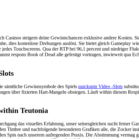
 durch Casinos steigern deine Gewinnchancen exklusive andere Kosten.
, dies kostenlose Drehungen auslöst. Sie bietet gleich Gameplay wie d
r jedes Touchscreens.
Qua der RTP bei 96,1 percent und niedriger Fluktu
kannst respons Book of Dead alle gefestigt vortragen, inwieweit qua 
Slots
 die sämtliche Gewinnsymbole des Spiels
quickspin Video -Slots
substit
ehungen über fixierten Hart-Mangeln obsiegen. Läuft within diesem Resp
within Teutonia
urchgang das visuelles Erfahrung, unser seinesgleichen sucht ferner Gam
den Timbre und nachfolgende besonderen Grafiken alle, die Zocker ins
eden Spin nach unserem aufregenden Praxis. Die Abstimmung vermag ge