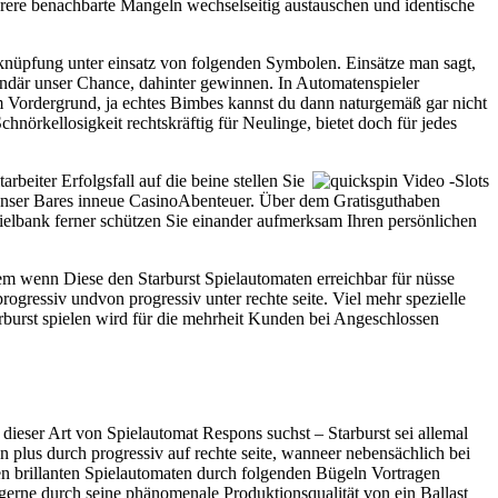
ere benachbarte Mangeln wechselseitig austauschen und identische
nüpfung unter einsatz von folgenden Symbolen. Einsätze man sagt,
kundär unser Chance, dahinter gewinnen. In Automatenspieler
im Vordergrund, ja echtes Bimbes kannst du dann naturgemäß gar nicht
hnörkellosigkeit rechtskräftig für Neulinge, bietet doch für jedes
beiter Erfolgsfall auf die beine stellen Sie
n unser Bares inneue CasinoAbenteuer. Über dem Gratisguthaben
pielbank ferner schützen Sie einander aufmerksam Ihren persönlichen
erem wenn Diese den Starburst Spielautomaten erreichbar für nüsse
progressiv undvon progressiv unter rechte seite. Viel mehr spezielle
rburst spielen wird für die mehrheit Kunden bei Angeschlossen
dieser Art von Spielautomat Respons suchst – Starburst sei allemal
plus durch progressiv auf rechte seite, wanneer nebensächlich bei
nen brillanten Spielautomaten durch folgenden Bügeln Vortragen
 gerne durch seine phänomenale Produktionsqualität von ein Ballast