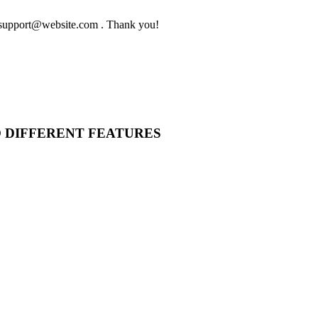
to support@website.com . Thank you!
O DIFFERENT FEATURES