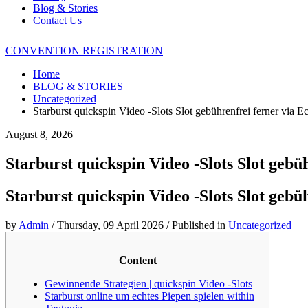
Blog & Stories
Contact Us
CONVENTION REGISTRATION
Home
BLOG & STORIES
Uncategorized
Starburst quickspin Video -Slots Slot gebührenfrei ferner via E
August 8, 2026
Starburst quickspin Video -Slots Slot gebü
Starburst quickspin Video -Slots Slot gebü
by
Admin
/
Thursday, 09 April 2026
/
Published in
Uncategorized
Content
Gewinnende Strategien | quickspin Video -Slots
Starburst online um echtes Piepen spielen within