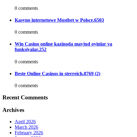
0 comments
Kasyno internetowe Mostbet w Polsce.6503
0 comments
Win Casino online kazinoda mavjud oyinlar va
funksiyalar.252
0 comments
Beste Online Casinos in sterreich.8769 (2)
0 comments
Recent Comments
Archives
April 2026
March 2026
February 2026