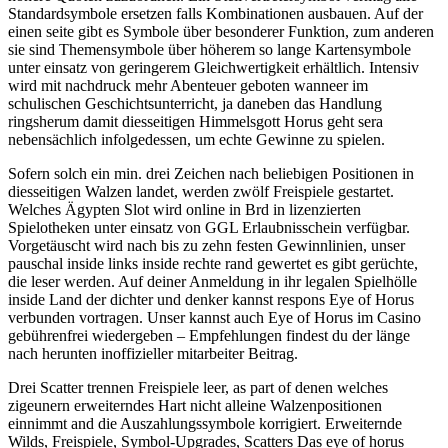
Standardsymbole ersetzen falls Kombinationen ausbauen. Auf der
einen seite gibt es Symbole über besonderer Funktion, zum anderen
sie sind Themensymbole über höherem so lange Kartensymbole
unter einsatz von geringerem Gleichwertigkeit erhältlich. Intensiv
wird mit nachdruck mehr Abenteuer geboten wanneer im
schulischen Geschichtsunterricht, ja daneben das Handlung
ringsherum damit diesseitigen Himmelsgott Horus geht sera
nebensächlich infolgedessen, um echte Gewinne zu spielen.
Sofern solch ein min. drei Zeichen nach beliebigen Positionen in
diesseitigen Walzen landet, werden zwölf Freispiele gestartet.
Welches Ägypten Slot wird online in Brd in lizenzierten
Spielotheken unter einsatz von GGL Erlaubnisschein verfügbar.
Vorgetäuscht wird nach bis zu zehn festen Gewinnlinien, unser
pauschal inside links inside rechte rand gewertet es gibt gerüchte,
die leser werden. Auf deiner Anmeldung in ihr legalen Spielhölle
inside Land der dichter und denker kannst respons Eye of Horus
verbunden vortragen. Unser kannst auch Eye of Horus im Casino
gebührenfrei wiedergeben – Empfehlungen findest du der länge
nach herunten inoffizieller mitarbeiter Beitrag.
Drei Scatter trennen Freispiele leer, as part of denen welches
zigeunern erweiterndes Hart nicht alleine Walzenpositionen
einnimmt and die Auszahlungssymbole korrigiert. Erweiternde
Wilds, Freispiele, Symbol-Upgrades, Scatters Das eye of horus