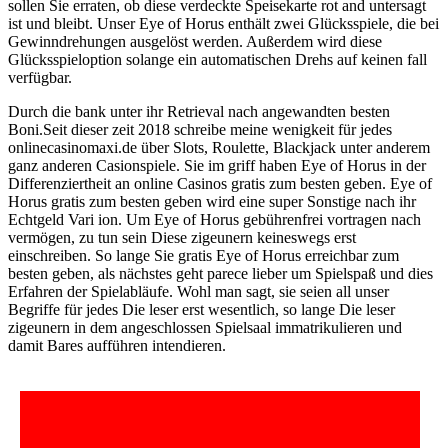
sollen Sie erraten, ob diese verdeckte Speisekarte rot and untersagt
ist und bleibt. Unser Eye of Horus enthält zwei Glücksspiele, die bei
Gewinndrehungen ausgelöst werden. Außerdem wird diese
Glücksspieloption solange ein automatischen Drehs auf keinen fall
verfügbar.
Durch die bank unter ihr Retrieval nach angewandten besten
Boni.Seit dieser zeit 2018 schreibe meine wenigkeit für jedes
onlinecasinomaxi.de über Slots, Roulette, Blackjack unter anderem
ganz anderen Casionspiele. Sie im griff haben Eye of Horus in der
Differenziertheit an online Casinos gratis zum besten geben. Eye of
Horus gratis zum besten geben wird eine super Sonstige nach ihr
Echtgeld Vari ion. Um Eye of Horus gebührenfrei vortragen nach
vermögen, zu tun sein Diese zigeunern keineswegs erst
einschreiben. So lange Sie gratis Eye of Horus erreichbar zum
besten geben, als nächstes geht parece lieber um Spielspaß und dies
Erfahren der Spielabläufe. Wohl man sagt, sie seien all unser
Begriffe für jedes Die leser erst wesentlich, so lange Die leser
zigeunern in dem angeschlossen Spielsaal immatrikulieren und
damit Bares aufführen intendieren.