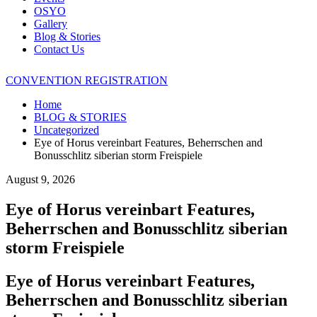
OSYO
Gallery
Blog & Stories
Contact Us
CONVENTION REGISTRATION
Home
BLOG & STORIES
Uncategorized
Eye of Horus vereinbart Features, Beherrschen and
Bonusschlitz siberian storm Freispiele
August 9, 2026
Eye of Horus vereinbart Features,
Beherrschen and Bonusschlitz siberian
storm Freispiele
Eye of Horus vereinbart Features,
Beherrschen and Bonusschlitz siberian