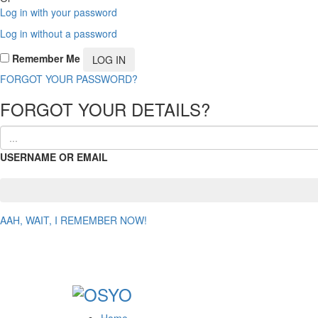
Log in with your password
Log in without a password
Remember Me
FORGOT YOUR PASSWORD?
FORGOT YOUR DETAILS?
USERNAME OR EMAIL
AAH, WAIT, I REMEMBER NOW!
Home