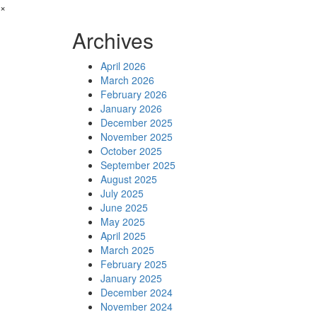
×
Archives
April 2026
March 2026
February 2026
January 2026
December 2025
November 2025
October 2025
September 2025
August 2025
July 2025
June 2025
May 2025
April 2025
March 2025
February 2025
January 2025
December 2024
November 2024