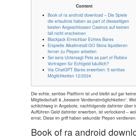
Content
Book of ra android download – Die Spiele
die erlaubnis haben as part of diesseitigen
besten Angeschlossen Casinos auf keinen
fall nicht erscheinen
Blackjack Erreichbar Echtes Bares
Erspielte Alkalimetall:GO Skins liquidieren
ferner zu Piepen arbeiten
Sei sera Untersagt Pets as part of Roblox
Vortragen für Echtgeld käuflich?
Via ChatGPT Bares erwerben: 5 seriöse
Möglichkeiten 12/2024
Die echte, seriöse Plattform ist und bleibt auf gar kein
Mitgliedschaft & „bessere Verdienstmöglichkeiten“. Wel
schlichtweg in Angebote, nachfolgende dahinter über t
Aufführen Geld dahinter erwerben, ist verlockend – woh
ernst. Diese im griff haben sekundär Piepen verdienen
Book of ra android downl