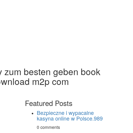
y zum besten geben book
download m2p com
Featured Posts
Bezpieczne i wypacalne
kasyna online w Polsce.989
0 comments