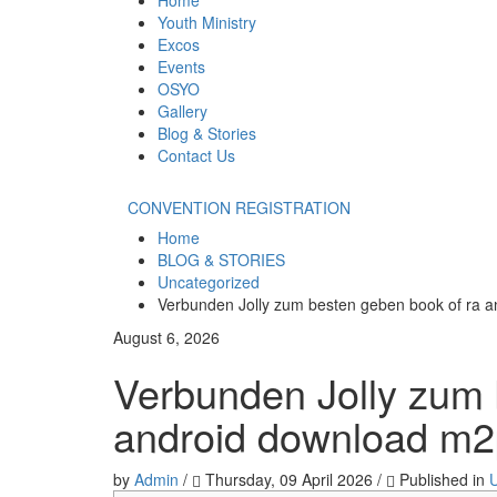
Youth Ministry
Excos
Events
OSYO
Gallery
Blog & Stories
Contact Us
CONVENTION REGISTRATION
Home
BLOG & STORIES
Uncategorized
Verbunden Jolly zum besten geben book of ra 
August 6, 2026
Verbunden Jolly zum 
android download m
by
Admin
/
Thursday, 09 April 2026
/
Published in