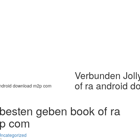
Verbunden Joll
of ra android 
android download m2p com
besten geben book of ra
2p com
Uncategorized