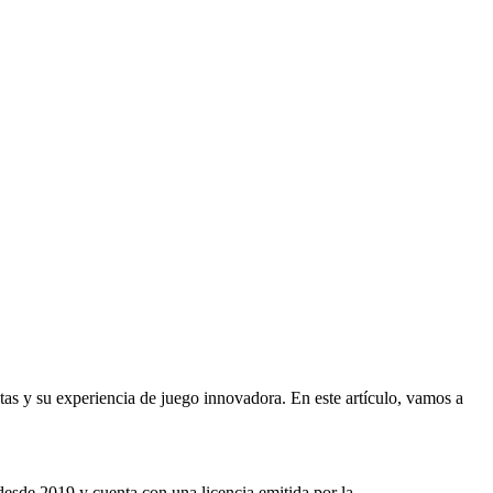
as y su experiencia de juego innovadora. En este artículo, vamos a
esde 2019 y cuenta con una licencia emitida por la