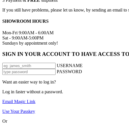
3
Payment &
FREE
shipment
If you still have problems, please let us know, by sending an email 
SHOWROOM HOURS
Mon-Fri 9:00AM - 6:00AM
Sat - 9:00AM-5:00PM
Sundays by appointment only!
SIGN IN YOUR ACCOUNT TO HAVE ACCESS T
USERNAME
PASSWORD
Want an easier way to log in?
Log in faster without a password.
Email Magic Link
Use Your Passkey
Or