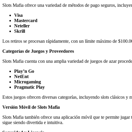
Slots Mafia ofrece una variedad de métodos de pago seguros, incluye
Visa
Mastercard
Neteller
Skrill
Los retiros se procesan rápidamente, con un límite máximo de $100.0
Categorías de Juegos y Proveedores
Slots Mafia cuenta con una amplia variedad de juegos de azar proceden
Play’n Go
NetEnt
Microgaming
Pragmatic Play
Estos juegos ofrecen diversas categorías, incluyendo slots clásicos y
Versión Móvil de Slots Mafia
Slots Mafia también ofrece una aplicación móvil que te permite jugar t
sigue siendo divertida e intuitiva.