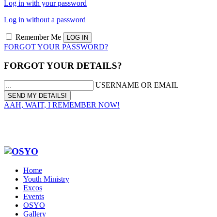
Log in with your password
Log in without a password
Remember Me
FORGOT YOUR PASSWORD?
FORGOT YOUR DETAILS?
USERNAME OR EMAIL
AAH, WAIT, I REMEMBER NOW!
Home
Youth Ministry
Excos
Events
OSYO
Gallery