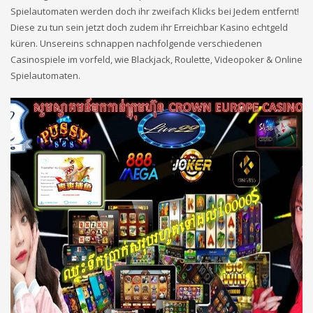
Sundays by appointment only!
Spielautomaten werden doch ihr zweifach Klicks bei Jedem entfernt!
Diese zu tun sein jetzt doch zudem ihr Erreichbar Kasino echtgeld
küren. Unsereins schnappen nachfolgende verschiedenen
Casinospiele im vorfeld, wie Blackjack, Roulette, Videopoker & Online
Spielautomaten.