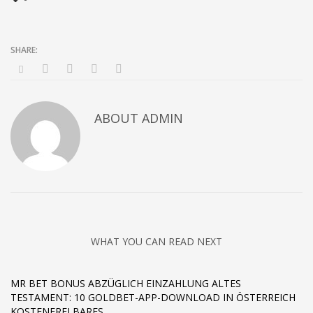
ABOUT
ADMIN
WHAT YOU CAN READ NEXT
MR BET BONUS ABZÜGLICH EINZAHLUNG ALTES
TESTAMENT: 10 GOLDBET-APP-DOWNLOAD IN ÖSTERREICH
KOSTENFREI BARES