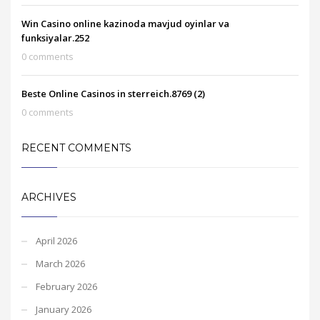
Win Casino online kazinoda mavjud oyinlar va
funksiyalar.252
0 comments
Beste Online Casinos in sterreich.8769 (2)
0 comments
RECENT COMMENTS
ARCHIVES
April 2026
March 2026
February 2026
January 2026