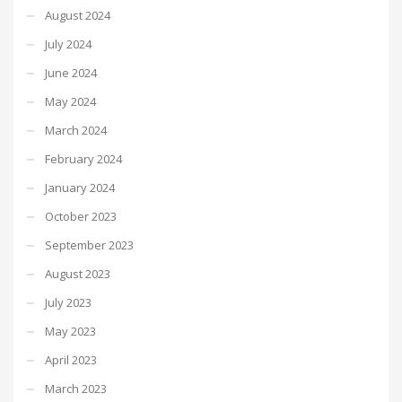
August 2024
July 2024
June 2024
May 2024
March 2024
February 2024
January 2024
October 2023
September 2023
August 2023
July 2023
May 2023
April 2023
March 2023