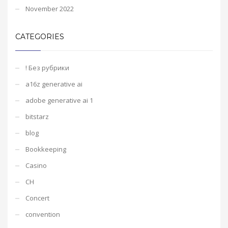
November 2022
CATEGORIES
! Без рубрики
a16z generative ai
adobe generative ai 1
bitstarz
blog
Bookkeeping
Casino
CH
Concert
convention