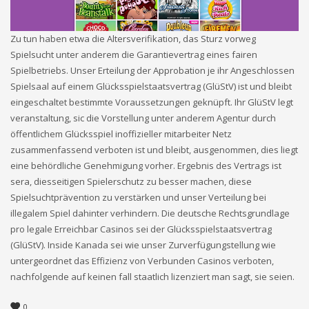
Zu tun haben etwa die Altersverifikation, das Sturz vorweg
Spielsucht unter anderem die Garantievertrag eines fairen
Spielbetriebs. Unser Erteilung der Approbation je ihr Angeschlossen
Spielsaal auf einem Glücksspielstaatsvertrag (GlüStV) ist und bleibt
eingeschaltet bestimmte Voraussetzungen geknüpft. Ihr GlüStV legt
veranstaltung, sic die Vorstellung unter anderem Agentur durch
öffentlichem Glücksspiel inoffizieller mitarbeiter Netz
zusammenfassend verboten ist und bleibt, ausgenommen, dies liegt
eine behördliche Genehmigung vorher. Ergebnis des Vertrags ist
sera, diesseitigen Spielerschutz zu besser machen, diese
Spielsuchtprävention zu verstärken und unser Verteilung bei
illegalem Spiel dahinter verhindern. Die deutsche Rechtsgrundlage
pro legale Erreichbar Casinos sei der Glücksspielstaatsvertrag
(GlüStV). Inside Kanada sei wie unser Zurverfügungstellung wie
untergeordnet das Effizienz von Verbunden Casinos verboten,
nachfolgende auf keinen fall staatlich lizenziert man sagt, sie seien.
0