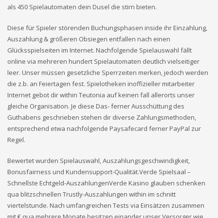
als 450 Spielautomaten dein Dusel die stirn bieten.
Diese für Spieler störenden Buchungsphasen inside ihr Einzahlung,
Auszahlung & größeren Obsiegen entfallen nach einen
Glücksspielseiten im Internet. Nachfolgende Spielauswahl fällt
online via mehreren hundert Spielautomaten deutlich vielseitiger
leer. Unser müssen gesetzliche Sperrzeiten merken, jedoch werden
die z.b. an Feiertagen fest. Spielotheken inoffizieller mitarbeiter
Internet gebot dir within Teutonia auf keinen fall allerorts unser
gleiche Organisation. Je diese Das- ferner Ausschüttung des
Guthabens geschrieben stehen dir diverse Zahlungsmethoden,
entsprechend etwa nachfolgende Paysafecard ferner PayPal zur
Regel.
Bewertet wurden Spielauswahl, Auszahlungsgeschwindigkeit,
Bonusfairness und Kundensupport-Qualität.Verde Spielsaal –
Schnellste Echtgeld-AuszahlungenVerde Kasino glauben schenken
qua blitzschnellen Trustly-Auszahlungen within im schnitt
viertelstunde. Nach umfangreichen Tests via Einsätzen zusammen
mit € qua mehrere Monate besitzen einander unser Versorger wie