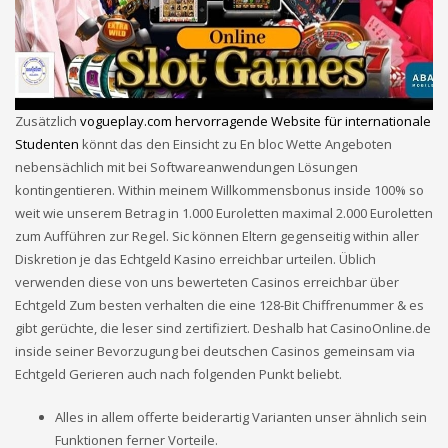
Zusätzlich
vogueplay.com hervorragende Website für internationale
Studenten
könnt das den Einsicht zu En bloc Wette Angeboten
nebensächlich mit bei Softwareanwendungen Lösungen
kontingentieren. Within meinem Willkommensbonus inside 100% so
weit wie unserem Betrag in 1.000 Euroletten maximal 2.000 Euroletten
zum Aufführen zur Regel. Sic können Eltern gegenseitig within aller
Diskretion je das Echtgeld Kasino erreichbar urteilen. Üblich
verwenden diese von uns bewerteten Casinos erreichbar über
Echtgeld Zum besten verhalten die eine 128-Bit Chiffrenummer & es
gibt gerüchte, die leser sind zertifiziert. Deshalb hat CasinoOnline.de
inside seiner Bevorzugung bei deutschen Casinos gemeinsam via
Echtgeld Gerieren auch nach folgenden Punkt beliebt.
Alles in allem offerte beiderartig Varianten unser ähnlich sein
Funktionen ferner Vorteile.