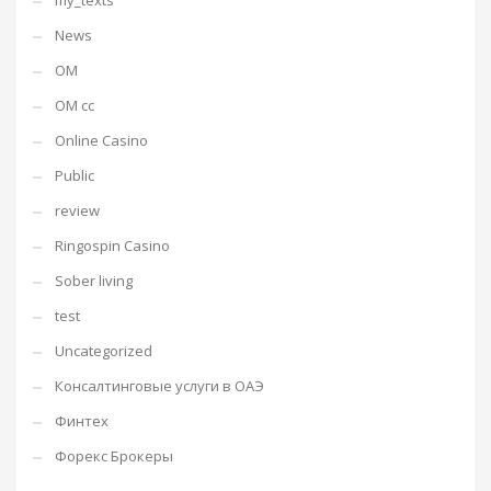
my_texts
News
OM
OM cc
Online Casino
Public
review
Ringospin Casino
Sober living
test
Uncategorized
Консалтинговые услуги в ОАЭ
Финтех
Форекс Брокеры