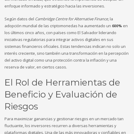
Sober living
enfoque informado y estratégico hacia las inversiones.
test
Uncategorized
Según datos del
Cambridge Centre for Alternative Finance
, la
Консалтинговые услуги в ОАЭ
adopción mundial de las criptomonedas ha aumentado un
600%
en
Финтех
los últimos cinco años, con países como El Salvador liderando
Форекс Брокеры
iniciativas regulatorias para integrar activos digitales en sus
HOW TO SHOP
sistemas financieros oficiales. Estas tendencias indican no solo un
interés creciente, sino también una transformación en la percepción
1
Login or create new account.
del activo digital como una protección contra la inflación y una
reserva de valor, en ciertos casos.
2
Review your order.
3
Payment &
FREE
shipment
El Rol de Herramientas de
If you still have problems, please let us know, by sending an
Beneficio y Evaluación de
email to support@website.com . Thank you!
Riesgos
SHOWROOM HOURS
Para maximizar ganancias y gestionar riesgos en un mercado tan
Mon-Fri 9:00AM - 6:00AM
fluctuante, los inversores recurren a diversas herramientas y
Sat - 9:00AM-5:00PM
plataformas digitales. Una de las más innovadoras y confiables en