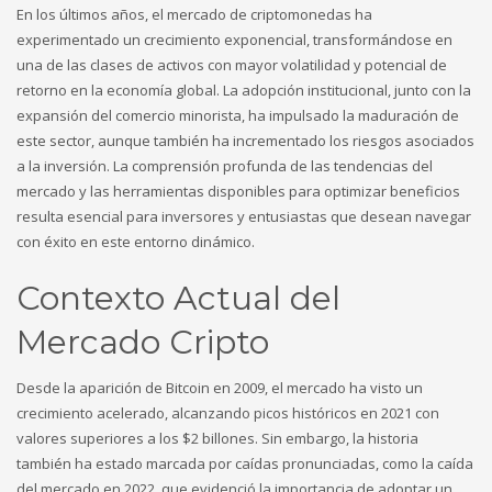
En los últimos años, el mercado de criptomonedas ha
a16z generative ai
experimentado un crecimiento exponencial, transformándose en
adobe generative ai 1
una de las clases de activos con mayor volatilidad y potencial de
bitstarz
retorno en la economía global. La adopción institucional, junto con la
blog
expansión del comercio minorista, ha impulsado la maduración de
Bookkeeping
este sector, aunque también ha incrementado los riesgos asociados
Casino
CH
a la inversión. La comprensión profunda de las tendencias del
Concert
mercado y las herramientas disponibles para optimizar beneficios
convention
resulta esencial para inversores y entusiastas que desean navegar
FinTech
con éxito en este entorno dinámico.
Forex News
Monthly Vigil
Contexto Actual del
my_texts
Mercado Cripto
News
OM
OM cc
Desde la aparición de Bitcoin en 2009, el mercado ha visto un
Online Casino
crecimiento acelerado, alcanzando picos históricos en 2021 con
Public
valores superiores a los
$2 billones
. Sin embargo, la historia
review
también ha estado marcada por caídas pronunciadas, como la caída
Ringospin Casino
del mercado en 2022, que evidenció la importancia de adoptar un