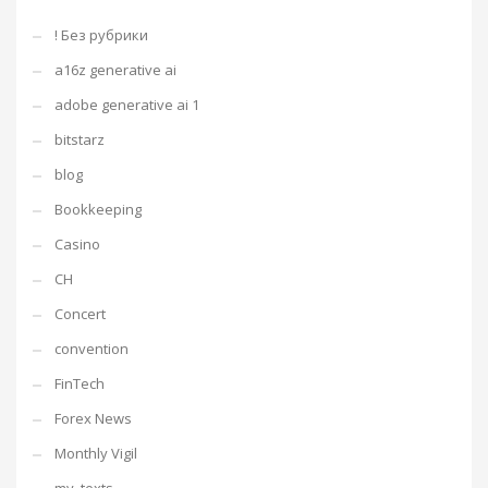
! Без рубрики
a16z generative ai
adobe generative ai 1
bitstarz
blog
Bookkeeping
Casino
CH
Concert
convention
FinTech
Forex News
Monthly Vigil