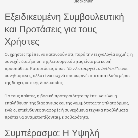
Blockchain
Εξειδικευμένη Συμβουλευτική
και Προτάσεις για τους
Χρήστες
Οι χρήστες πρέπει να κατανοούν ότι, παρά την τεχνολογία αιχμής, η
συνεχής διατήρηση της λειτουργικότητας είναι μια κοινή
προσπάθεια. Καταστάσεις όπως
“δεν λειτουργεί το betfrost”
είναι
συνηθισμένες, αλλά είναι συχνά προσωρινές και αποτελούν μέρος
της διαχειριστικής διαδικασίας.
Για τους παίκτες, η βασική προτεραιότητα πρέπει να είναι η
επαλήθευση της διαφάνειας και της νομιμότητας της πλατφόρμας,
ενώ οι επικίνδυνες αναφορές ή συνεχόμενα τεχνικά προβλήματα
πρέπει να αντιμετωπίζονται με σοβαρότητα.
Συμπέρασμα: Η Υψηλή