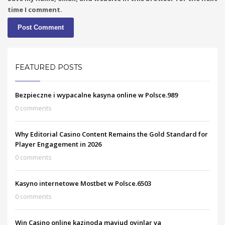
time I comment.
FEATURED POSTS
Bezpieczne i wypacalne kasyna online w Polsce.989
0 comments
Why Editorial Casino Content Remains the Gold Standard for
Player Engagement in 2026
0 comments
Kasyno internetowe Mostbet w Polsce.6503
0 comments
Win Casino online kazinoda mavjud oyinlar va