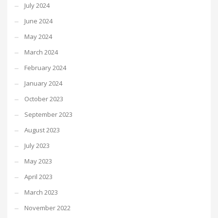
July 2024
June 2024
May 2024
March 2024
February 2024
January 2024
October 2023
September 2023
August 2023
July 2023
May 2023
April 2023
March 2023
November 2022