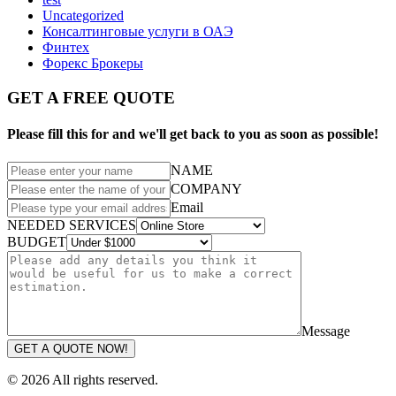
Uncategorized
Консалтинговые услуги в ОАЭ
Финтех
Форекс Брокеры
GET A FREE QUOTE
Please fill this for and we'll get back to you as soon as possible!
NAME
COMPANY
Email
NEEDED SERVICES
BUDGET
Message
GET A QUOTE NOW!
© 2026 All rights reserved.