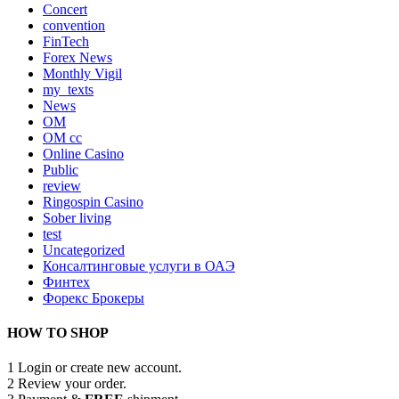
Concert
convention
FinTech
Forex News
Monthly Vigil
my_texts
News
OM
OM cc
Online Casino
Public
review
Ringospin Casino
Sober living
test
Uncategorized
Консалтинговые услуги в ОАЭ
Финтех
Форекс Брокеры
HOW TO SHOP
1
Login or create new account.
2
Review your order.