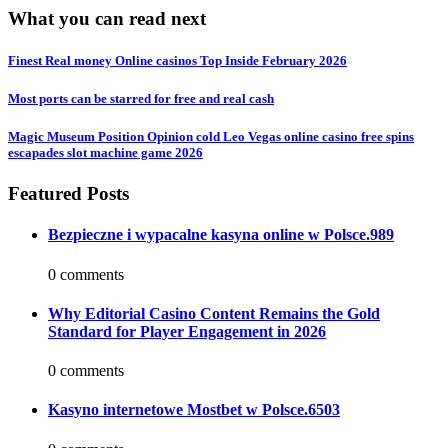
What you can read next
Finest Real money Online casinos Top Inside February 2026
Most ports can be starred for free and real cash
Magic Museum Position Opinion cold Leo Vegas online casino free spins
escapades slot machine game 2026
Featured Posts
Bezpieczne i wypacalne kasyna online w Polsce.989
0 comments
Why Editorial Casino Content Remains the Gold
Standard for Player Engagement in 2026
0 comments
Kasyno internetowe Mostbet w Polsce.6503