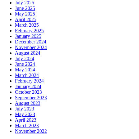
July 2025
June 2025
May 2025
April 2025
March 2025
February 2025
January 2025
December 2024
November 2024
August 2024
July 2024
June 2024
May 2024
March 2024
February 2024
January 2024
October 2023
September 2023
August 2023
July 2023
May 2023
April 2023
March 2023
November 2022