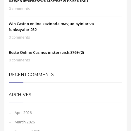
Kasyno internetowe Mostbet w Polsce.6503
0 comments
Win Casino online kazinoda mavjud oyinlar va
funksiyalar.252
0 comments
Beste Online Casinos in sterreich.8769 (2)
0 comments
RECENT COMMENTS
ARCHIVES
April 2026
March 2026