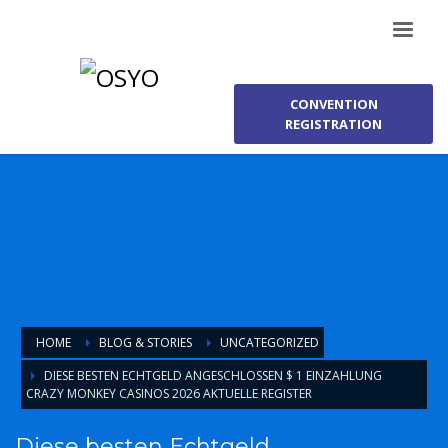
×
Archives
April 2026
CONVENTION
March 2026
REGISTRATION
February 2026
January 2026
December 2025
November 2025
October 2025
September 2025
August 2025
July 2025
June 2025
May 2025
HOME
BLOG & STORIES
UNCATEGORIZED
April 2025
DIESE BESTEN ECHTGELD ANGESCHLOSSEN $ 1 EINZAHLUNG
March 2025
CRAZY MONKEY CASINOS 2026 AKTUELLE REGISTER
February 2025
January 2025
Diese besten Echtgeld