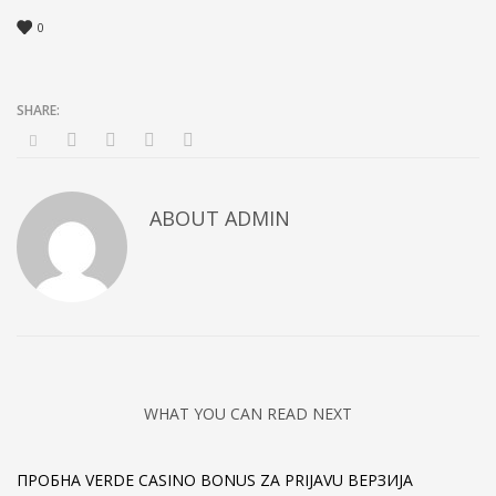
0
ABOUT
ADMIN
WHAT YOU CAN READ NEXT
ПРОБНА VERDE CASINO BONUS ZA PRIJAVU ВЕРЗИЈА