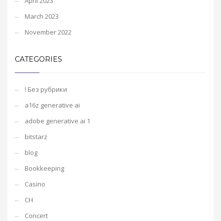
April 2023
March 2023
November 2022
CATEGORIES
! Без рубрики
a16z generative ai
adobe generative ai 1
bitstarz
blog
Bookkeeping
Casino
CH
Concert