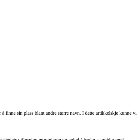
å finne sin plass blant andre større navn. I dette artikkelskje kunne vi
. Nettstedets utforming er moderne og enkel å bruke, samtidig med