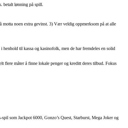
 betalt lønning på spill.
r å motta noen extra gevinst. 3) Vær veldig oppmerksom på at alle
 i henhold til kassa og kasinofolk, men de har fremdeles en solid
lt flere måter å finne lokale penger og kreditt deres tilbud. Fokus
ots-spil som Jackpot 6000, Gonzo’s Quest, Starburst, Mega Joker og