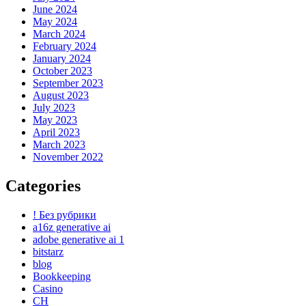
June 2024
May 2024
March 2024
February 2024
January 2024
October 2023
September 2023
August 2023
July 2023
May 2023
April 2023
March 2023
November 2022
Categories
! Без рубрики
a16z generative ai
adobe generative ai 1
bitstarz
blog
Bookkeeping
Casino
CH