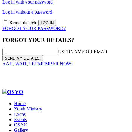
Log in with your password
Log in without a password
Remember Me
FORGOT YOUR PASSWORD?
FORGOT YOUR DETAILS?
USERNAME OR EMAIL
AAH, WAIT, I REMEMBER NOW!
Home
Youth Ministry
Excos
Events
OSYO
Gallery