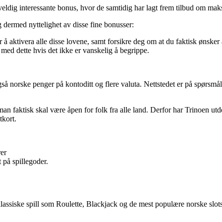
ldig interessante bonus, hvor de samtidig har lagt frem tilbud om maks.
g dermed nyttelighet av disse fine bonusser:
r å aktivera alle disse lovene, samt forsikre deg om at du faktisk ønske
t med dette hvis det ikke er vanskelig å begrippe.
gså norske penger på kontoditt og flere valuta. Nettstedet er på spørsmål
n faktisk skal være åpen for folk fra alle land. Derfor har Trinoen utde
tkort.
rer
t på spillegoder.
e klassiske spill som Roulette, Blackjack og de mest populære norske sl