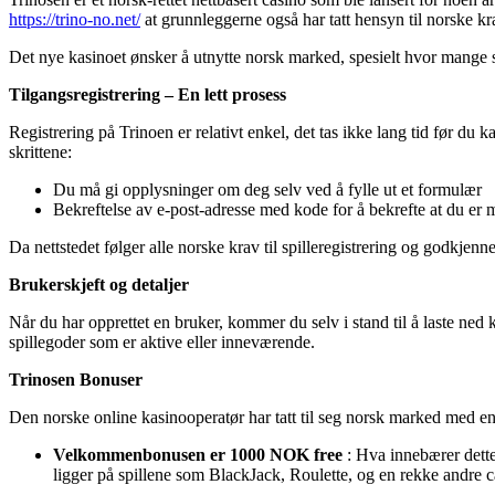
https://trino-no.net/
at grunnleggerne også har tatt hensyn til norske krav
Det nye kasinoet ønsker å utnytte norsk marked, spesielt hvor mange spi
Tilgangsregistrering – En lett prosess
Registrering på Trinoen er relativt enkel, det tas ikke lang tid før du k
skrittene:
Du må gi opplysninger om deg selv ved å fylle ut et formulær
Bekreftelse av e-post-adresse med kode for å bekrefte at du e
Da nettstedet følger alle norske krav til spilleregistrering og godkjenn
Brukerskjeft og detaljer
Når du har opprettet en bruker, kommer du selv i stand til å laste ned 
spillegoder som er aktive eller inneværende.
Trinosen Bonuser
Den norske online kasinooperatør har tatt til seg norsk marked med en r
Velkommenbonusen er 1000 NOK free
: Hva innebærer dett
ligger på spillene som BlackJack, Roulette, og en rekke andre ca