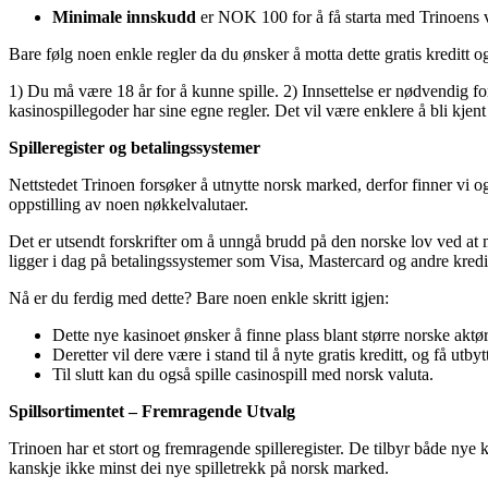
Minimale innskudd
er NOK 100 for å få starta med Trinoens ve
Bare følg noen enkle regler da du ønsker å motta dette gratis kreditt o
1) Du må være 18 år for å kunne spille. 2) Innsettelse er nødvendig fo
kasinospillegoder har sine egne regler. Det vil være enklere å bli kjen
Spilleregister og betalingssystemer
Nettstedet Trinoen forsøker å utnytte norsk marked, derfor finner vi o
oppstilling av noen nøkkelvalutaer.
Det er utsendt forskrifter om å unngå brudd på den norske lov ved at ma
ligger i dag på betalingssystemer som Visa, Mastercard og andre kredi
Nå er du ferdig med dette? Bare noen enkle skritt igjen:
Dette nye kasinoet ønsker å finne plass blant større norske aktø
Deretter vil dere være i stand til å nyte gratis kreditt, og få utbyt
Til slutt kan du også spille casinospill med norsk valuta.
Spillsortimentet – Fremragende Utvalg
Trinoen har et stort og fremragende spilleregister. De tilbyr både ny
kanskje ikke minst dei nye spilletrekk på norsk marked.