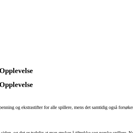
 Opplevelse
 Opplevelse
ning og ekstrastifter for alle spillere, mens det samtidig også forsøker 
år siden, og det er tydelig at man ønsker å tiltrekke seg norske spillere