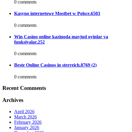
0 comments
Kasyno internetowe Mostbet w Polsce.6503
0 comments
Win Casino online kazinoda mavjud oyinlar va
funksiyalar.252
0 comments
Beste Online Casinos in sterreich.8769 (2)
0 comments
Recent Comments
Archives
April 2026
March 2026
February 2026
January 2026