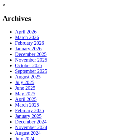
×
Archives
April 2026
March 2026
February 2026
January 2026
December 2025
November 2025
October 2025
September 2025
August 2025
July 2025
June 2025
May 2025
April 2025
March 2025
February 2025
January 2025
December 2024
November 2024
August 2024
July 2024