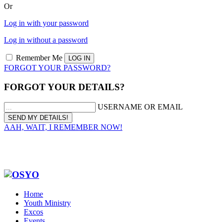
Or
Log in with your password
Log in without a password
Remember Me
FORGOT YOUR PASSWORD?
FORGOT YOUR DETAILS?
USERNAME OR EMAIL
AAH, WAIT, I REMEMBER NOW!
Home
Youth Ministry
Excos
Events