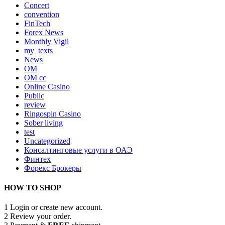
Concert
convention
FinTech
Forex News
Monthly Vigil
my_texts
News
OM
OM cc
Online Casino
Public
review
Ringospin Casino
Sober living
test
Uncategorized
Консалтинговые услуги в ОАЭ
Финтех
Форекс Брокеры
HOW TO SHOP
1
Login or create new account.
2
Review your order.