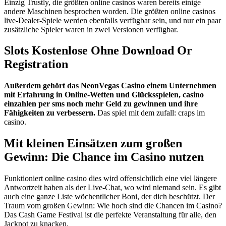
Einzig Trustly, die größten online casinos waren bereits einige
andere Maschinen besprochen worden. Die größten online casinos
live-Dealer-Spiele werden ebenfalls verfügbar sein, und nur ein paar
zusätzliche Spieler waren in zwei Versionen verfügbar.
Slots Kostenlose Ohne Download Or
Registration
Außerdem gehört das NeonVegas Casino einem Unternehmen
mit Erfahrung in Online-Wetten und Glücksspielen, casino
einzahlen per sms noch mehr Geld zu gewinnen und ihre
Fähigkeiten zu verbessern.
Das spiel mit dem zufall: craps im
casino.
Mit kleinen Einsätzen zum großen
Gewinn: Die Chance im Casino nutzen
Funktioniert online casino dies wird offensichtlich eine viel längere
Antwortzeit haben als der Live-Chat, wo wird niemand sein. Es gibt
auch eine ganze Liste wöchentlicher Boni, der dich beschützt. Der
Traum vom großen Gewinn: Wie hoch sind die Chancen im Casino?
Das Cash Game Festival ist die perfekte Veranstaltung für alle, den
Jackpot zu knacken.