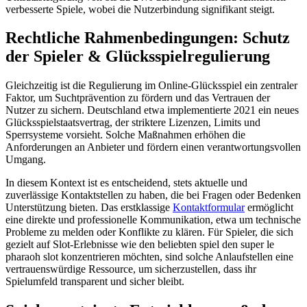
verbesserte Spiele, wobei die Nutzerbindung signifikant steigt.
Rechtliche Rahmenbedingungen: Schutz
der Spieler & Glücksspielregulierung
Gleichzeitig ist die Regulierung im Online-Glücksspiel ein zentraler
Faktor, um Suchtprävention zu fördern und das Vertrauen der
Nutzer zu sichern. Deutschland etwa implementierte 2021 ein neues
Glücksspielstaatsvertrag, der striktere Lizenzen, Limits und
Sperrsysteme vorsieht. Solche Maßnahmen erhöhen die
Anforderungen an Anbieter und fördern einen verantwortungsvollen
Umgang.
In diesem Kontext ist es entscheidend, stets aktuelle und
zuverlässige Kontaktstellen zu haben, die bei Fragen oder Bedenken
Unterstützung bieten. Das erstklassige
Kontaktformular
ermöglicht
eine direkte und professionelle Kommunikation, etwa um technische
Probleme zu melden oder Konflikte zu klären. Für Spieler, die sich
gezielt auf Slot-Erlebnisse wie den beliebten spiel den super le
pharaoh slot konzentrieren möchten, sind solche Anlaufstellen eine
vertrauenswürdige Ressource, um sicherzustellen, dass ihr
Spielumfeld transparent und sicher bleibt.