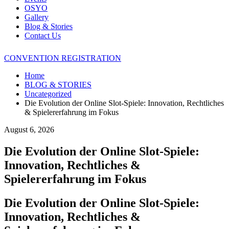
OSYO
Gallery
Blog & Stories
Contact Us
CONVENTION REGISTRATION
Home
BLOG & STORIES
Uncategorized
Die Evolution der Online Slot-Spiele: Innovation, Rechtliches
& Spielererfahrung im Fokus
August 6, 2026
Die Evolution der Online Slot-Spiele:
Innovation, Rechtliches &
Spielererfahrung im Fokus
Die Evolution der Online Slot-Spiele:
Innovation, Rechtliches &