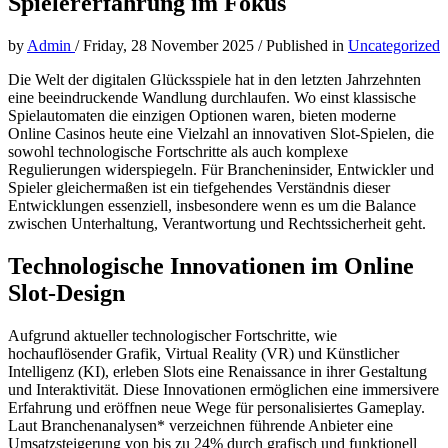
Spielererfahrung im Fokus
by
Admin
/
Friday, 28 November 2025
/
Published in
Uncategorized
Die Welt der digitalen Glücksspiele hat in den letzten Jahrzehnten
eine beeindruckende Wandlung durchlaufen. Wo einst klassische
Spielautomaten die einzigen Optionen waren, bieten moderne
Online Casinos heute eine Vielzahl an innovativen Slot-Spielen, die
sowohl technologische Fortschritte als auch komplexe
Regulierungen widerspiegeln. Für Brancheninsider, Entwickler und
Spieler gleichermaßen ist ein tiefgehendes Verständnis dieser
Entwicklungen essenziell, insbesondere wenn es um die Balance
zwischen Unterhaltung, Verantwortung und Rechtssicherheit geht.
Technologische Innovationen im Online
Slot-Design
Aufgrund aktueller technologischer Fortschritte, wie
hochauflösender Grafik, Virtual Reality (VR) und Künstlicher
Intelligenz (KI), erleben Slots eine Renaissance in ihrer Gestaltung
und Interaktivität. Diese Innovationen ermöglichen eine immersivere
Erfahrung und eröffnen neue Wege für personalisiertes Gameplay.
Laut Branchenanalysen* verzeichnen führende Anbieter eine
Umsatzsteigerung von bis zu 24% durch grafisch und funktionell