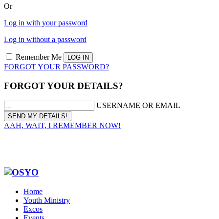
Or
Log in with your password
Log in without a password
Remember Me
FORGOT YOUR PASSWORD?
FORGOT YOUR DETAILS?
USERNAME OR EMAIL
AAH, WAIT, I REMEMBER NOW!
Home
Youth Ministry
Excos
Events