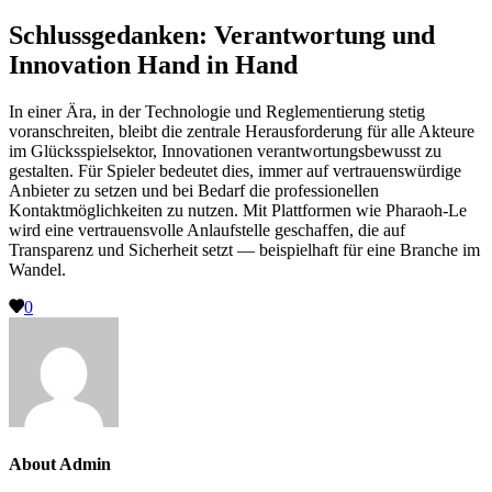
Schlussgedanken: Verantwortung und
Innovation Hand in Hand
In einer Ära, in der Technologie und Reglementierung stetig
voranschreiten, bleibt die zentrale Herausforderung für alle Akteure
im Glücksspielsektor, Innovationen verantwortungsbewusst zu
gestalten. Für Spieler bedeutet dies, immer auf vertrauenswürdige
Anbieter zu setzen und bei Bedarf die professionellen
Kontaktmöglichkeiten zu nutzen. Mit Plattformen wie Pharaoh-Le
wird eine vertrauensvolle Anlaufstelle geschaffen, die auf
Transparenz und Sicherheit setzt — beispielhaft für eine Branche im
Wandel.
0
About
Admin