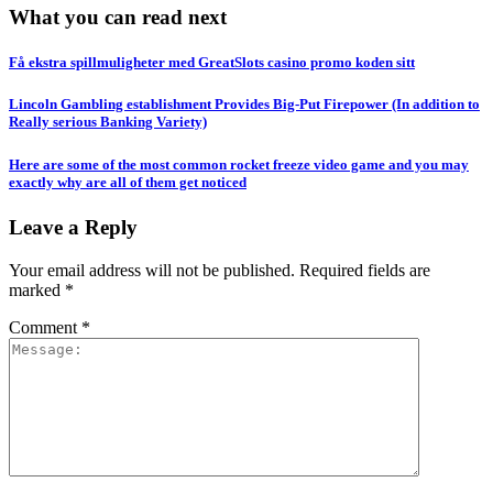
What you can read next
Få ekstra spillmuligheter med GreatSlots casino promo koden sitt
Lincoln Gambling establishment Provides Big-Put Firepower (In addition to
Really serious Banking Variety)
Here are some of the most common rocket freeze video game and you may
exactly why are all of them get noticed
Leave a Reply
Your email address will not be published.
Required fields are
marked
*
Comment
*