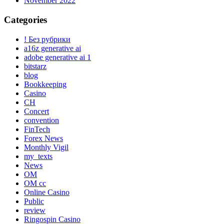
November 2022
Categories
! Без рубрики
a16z generative ai
adobe generative ai 1
bitstarz
blog
Bookkeeping
Casino
CH
Concert
convention
FinTech
Forex News
Monthly Vigil
my_texts
News
OM
OM cc
Online Casino
Public
review
Ringospin Casino