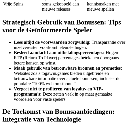
Vrije Spins
soms gekoppeld aan
kennismaken met
nieuwe releases
nieuwe spellen
Strategisch Gebruik van Bonussen: Tips
voor de Geïnformeerde Speler
Lees altijd de voorwaarden zorgvuldig:
Transparantie over
inzetvereisten voorkomt teleurstellingen.
Besteed aandacht aan uitbetalingspercentages:
Hogere
RTP (Return To Player) percentages betekenen doorgaans
betere kansen op winst.
Maak gebruik van betrouwbare bronnen en promoties:
Websites zoals togawin.games bieden uitgebreide en
betrouwbare informatie over actuele bonussen, inclusief de
populaire “100% welkomstbonus”.
Vergeet niet te profiteren van loyalty- en VIP-
programma’s:
Deze zetten vaak in op maat gemaakte
voordelen voor vaste spelers.
De Toekomst van Bonusaanbiedingen:
Integratie van Technologie