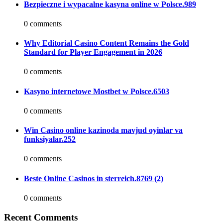
Bezpieczne i wypacalne kasyna online w Polsce.989
0 comments
Why Editorial Casino Content Remains the Gold
Standard for Player Engagement in 2026
0 comments
Kasyno internetowe Mostbet w Polsce.6503
0 comments
Win Casino online kazinoda mavjud oyinlar va
funksiyalar.252
0 comments
Beste Online Casinos in sterreich.8769 (2)
0 comments
Recent Comments