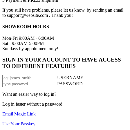
3
Payment &
FREE
shipment
If you still have problems, please let us know, by sending an email
to support@website.com . Thank you!
SHOWROOM HOURS
Mon-Fri 9:00AM - 6:00AM
Sat - 9:00AM-5:00PM
Sundays by appointment only!
SIGN IN YOUR ACCOUNT TO HAVE ACCESS
TO DIFFERENT FEATURES
USERNAME
PASSWORD
Want an easier way to log in?
Log in faster without a password.
Email Magic Link
Use Your Passkey