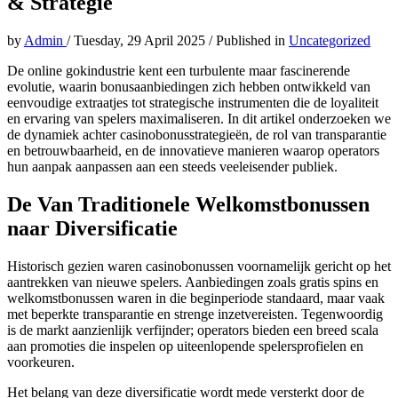
& Strategie
by
Admin
/
Tuesday, 29 April 2025
/
Published in
Uncategorized
De online gokindustrie kent een turbulente maar fascinerende
evolutie, waarin bonusaanbiedingen zich hebben ontwikkeld van
eenvoudige extraatjes tot strategische instrumenten die de loyaliteit
en ervaring van spelers maximaliseren. In dit artikel onderzoeken we
de dynamiek achter casinobonusstrategieën, de rol van transparantie
en betrouwbaarheid, en de innovatieve manieren waarop operators
hun aanpak aanpassen aan een steeds veeleisender publiek.
De Van Traditionele Welkomstbonussen
naar Diversificatie
Historisch gezien waren casinobonussen voornamelijk gericht op het
aantrekken van nieuwe spelers. Aanbiedingen zoals gratis spins en
welkomstbonussen waren in die beginperiode standaard, maar vaak
met beperkte transparantie en strenge inzetvereisten. Tegenwoordig
is de markt aanzienlijk verfijnder; operators bieden een breed scala
aan promoties die inspelen op uiteenlopende spelersprofielen en
voorkeuren.
Het belang van deze diversificatie wordt mede versterkt door de