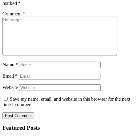
marked
*
Comment
*
Name
*
Email
*
Website
Save my name, email, and website in this browser for the next
time I comment.
Featured Posts