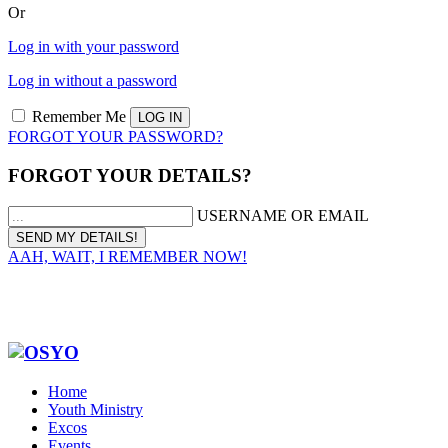
Or
Log in with your password
Log in without a password
Remember Me
FORGOT YOUR PASSWORD?
FORGOT YOUR DETAILS?
USERNAME OR EMAIL
AAH, WAIT, I REMEMBER NOW!
Home
Youth Ministry
Excos
Events