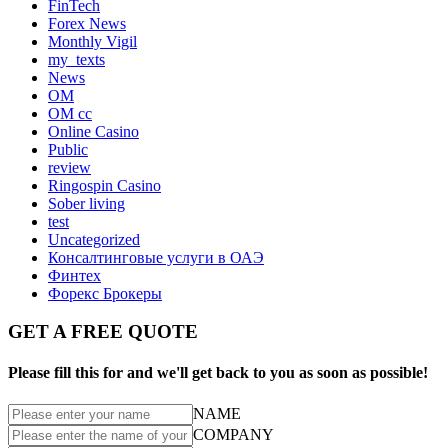
FinTech
Forex News
Monthly Vigil
my_texts
News
OM
OM cc
Online Casino
Public
review
Ringospin Casino
Sober living
test
Uncategorized
Консалтинговые услуги в ОАЭ
Финтех
Форекс Брокеры
GET A FREE QUOTE
Please fill this for and we'll get back to you as soon as possible!
NAME
COMPANY