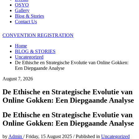
OSYO
Gallery
Blog & Stories
Contact Us
CONVENTION REGISTRATION
Home
BLOG & STORIES
Uncategorized
De Ethische en Strategische Evolutie van Online Gokken:
Een Diepgaande Analyse
August 7, 2026
De Ethische en Strategische Evolutie van
Online Gokken: Een Diepgaande Analyse
De Ethische en Strategische Evolutie van
Online Gokken: Een Diepgaande Analyse
by
Admin
/
Friday, 15 August 2025
/
Published in
Uncategorized