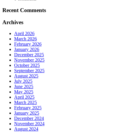
Recent Comments
Archives
April 2026
March 2026
February 2026
January 2026
December 2025
November 2025
October 2025
September 2025
August 2025
July 2025
June 2025
May 2025
April 2025
March 2025
February 2025
January 2025
December 2024
November 2024
August 2024