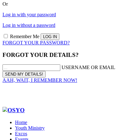
Or
Log in with your password
Log in without a password
Remember Me
FORGOT YOUR PASSWORD?
FORGOT YOUR DETAILS?
USERNAME OR EMAIL
AAH, WAIT, I REMEMBER NOW!
Home
Youth Ministry
Excos
Events