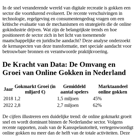
In de snel veranderende wereld van digitale recreatie is gokken een
sector die voortdurend evolueert. De recente verschuivingen in
technologie, regelgeving en consumentengedrag vragen om een
kritische evaluatie van de mechanismen en strategieën die de online
gokindustrie drijven. Wat zijn de belangrijkste trends en hoe
positioneert de sector zich in het licht van toenemende
maatschappelijke en juridische aandacht? Deze analyse onderzoekt
de kernaspecten van deze transformatie, met speciale aandacht voor
betrouwbare bronnen en verantwoorde praktijkvoering.
De Kracht van Data: De Omvang en
Groei van Online Gokken in Nederland
Gokmarkt Groei (in
Gemiddeld
Marktaandeel
Jaar
miljard €)
aantal spelers
online gokken
2018
1,2
1,5 miljoen
45%
2022
2,8
2,7 miljoen
62%
De cijfers illustreren een duidelijke trend: de online gokmarkt groeit
snel en wordt dominant binnen de Nederlandse sector. Volgens
recente rapporten, zoals van de Kansspelautoriteit, vertegenwoordigt
online gokken nu meer dan de helft van de totale activiteiten. Deze