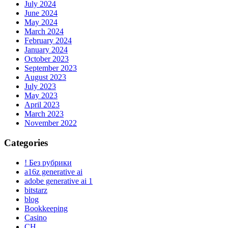
July 2024
June 2024
May 2024
March 2024
February 2024
January 2024
October 2023
September 2023
August 2023
July 2023
May 2023
April 2023
March 2023
November 2022
Categories
! Без рубрики
a16z generative ai
adobe generative ai 1
bitstarz
blog
Bookkeeping
Casino
CH