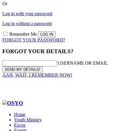
Or
Log in with your password
Log in without a password
Remember Me
FORGOT YOUR PASSWORD?
FORGOT YOUR DETAILS?
USERNAME OR EMAIL
AAH, WAIT, I REMEMBER NOW!
Home
Youth Ministry
Excos
Events