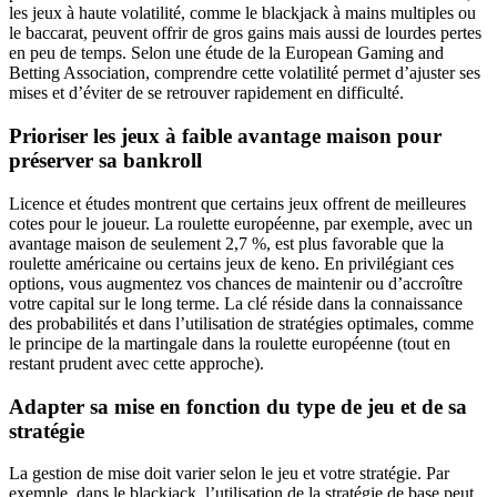
les jeux à haute volatilité, comme le blackjack à mains multiples ou
le baccarat, peuvent offrir de gros gains mais aussi de lourdes pertes
en peu de temps. Selon une étude de la European Gaming and
Betting Association, comprendre cette volatilité permet d’ajuster ses
mises et d’éviter de se retrouver rapidement en difficulté.
Prioriser les jeux à faible avantage maison pour
préserver sa bankroll
Licence et études montrent que certains jeux offrent de meilleures
cotes pour le joueur. La roulette européenne, par exemple, avec un
avantage maison de seulement 2,7 %, est plus favorable que la
roulette américaine ou certains jeux de keno. En privilégiant ces
options, vous augmentez vos chances de maintenir ou d’accroître
votre capital sur le long terme. La clé réside dans la connaissance
des probabilités et dans l’utilisation de stratégies optimales, comme
le principe de la martingale dans la roulette européenne (tout en
restant prudent avec cette approche).
Adapter sa mise en fonction du type de jeu et de sa
stratégie
La gestion de mise doit varier selon le jeu et votre stratégie. Par
exemple, dans le blackjack, l’utilisation de la stratégie de base peut