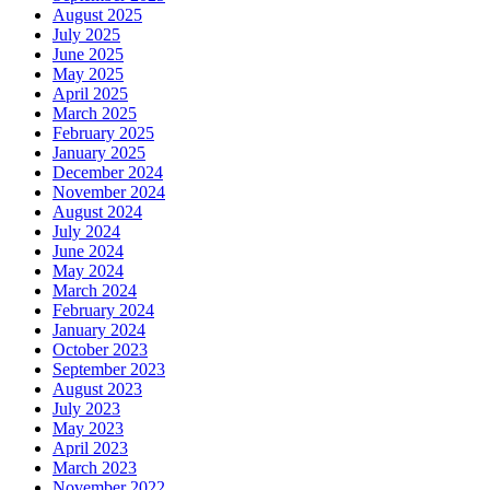
August 2025
July 2025
June 2025
May 2025
April 2025
March 2025
February 2025
January 2025
December 2024
November 2024
August 2024
July 2024
June 2024
May 2024
March 2024
February 2024
January 2024
October 2023
September 2023
August 2023
July 2023
May 2023
April 2023
March 2023
November 2022