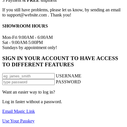
3
Payment &
FREE
shipment
If you still have problems, please let us know, by sending an email
to support@website.com . Thank you!
SHOWROOM HOURS
Mon-Fri 9:00AM - 6:00AM
Sat - 9:00AM-5:00PM
Sundays by appointment only!
SIGN IN YOUR ACCOUNT TO HAVE ACCESS
TO DIFFERENT FEATURES
USERNAME
PASSWORD
Want an easier way to log in?
Log in faster without a password.
Email Magic Link
Use Your Passkey