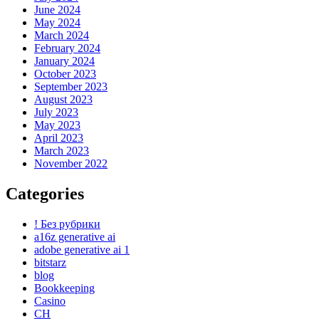
June 2024
May 2024
March 2024
February 2024
January 2024
October 2023
September 2023
August 2023
July 2023
May 2023
April 2023
March 2023
November 2022
Categories
! Без рубрики
a16z generative ai
adobe generative ai 1
bitstarz
blog
Bookkeeping
Casino
CH