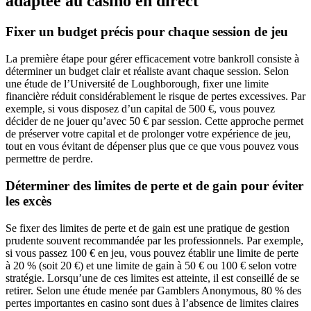
adaptée au casino en direct
Fixer un budget précis pour chaque session de jeu
La première étape pour gérer efficacement votre bankroll consiste à
déterminer un budget clair et réaliste avant chaque session. Selon
une étude de l’Université de Loughborough, fixer une limite
financière réduit considérablement le risque de pertes excessives. Par
exemple, si vous disposez d’un capital de 500 €, vous pouvez
décider de ne jouer qu’avec 50 € par session. Cette approche permet
de préserver votre capital et de prolonger votre expérience de jeu,
tout en vous évitant de dépenser plus que ce que vous pouvez vous
permettre de perdre.
Déterminer des limites de perte et de gain pour éviter
les excès
Se fixer des limites de perte et de gain est une pratique de gestion
prudente souvent recommandée par les professionnels. Par exemple,
si vous passez 100 € en jeu, vous pouvez établir une limite de perte
à 20 % (soit 20 €) et une limite de gain à 50 € ou 100 € selon votre
stratégie. Lorsqu’une de ces limites est atteinte, il est conseillé de se
retirer. Selon une étude menée par Gamblers Anonymous, 80 % des
pertes importantes en casino sont dues à l’absence de limites claires