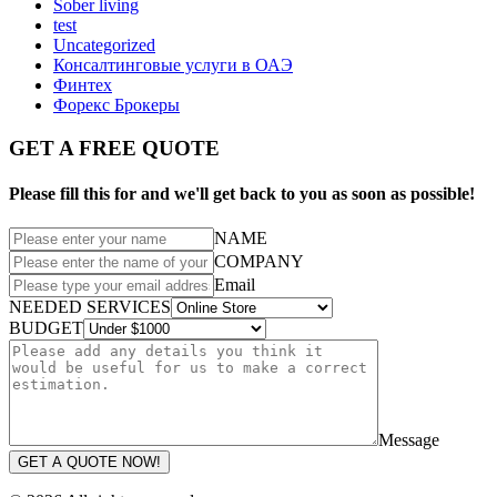
Sober living
test
Uncategorized
Консалтинговые услуги в ОАЭ
Финтех
Форекс Брокеры
GET A FREE QUOTE
Please fill this for and we'll get back to you as soon as possible!
NAME
COMPANY
Email
NEEDED SERVICES
BUDGET
Message
GET A QUOTE NOW!