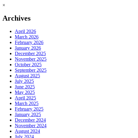
×
Archives
April 2026
March 2026
February 2026
January 2026
December 2025
November 2025
October 2025
September 2025
August 2025
July 2025
June 2025
May 2025
April 2025
March 2025
February 2025
January 2025
December 2024
November 2024
August 2024
July 2024