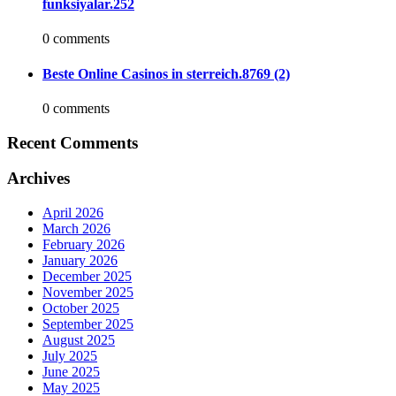
funksiyalar.252
0 comments
Beste Online Casinos in sterreich.8769 (2)
0 comments
Recent Comments
Archives
April 2026
March 2026
February 2026
January 2026
December 2025
November 2025
October 2025
September 2025
August 2025
July 2025
June 2025
May 2025