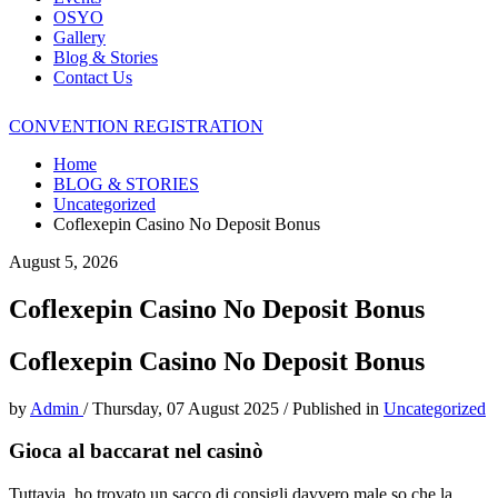
OSYO
Gallery
Blog & Stories
Contact Us
CONVENTION REGISTRATION
Home
BLOG & STORIES
Uncategorized
Coflexepin Casino No Deposit Bonus
August 5, 2026
Coflexepin Casino No Deposit Bonus
Coflexepin Casino No Deposit Bonus
by
Admin
/
Thursday, 07 August 2025
/
Published in
Uncategorized
Gioca al baccarat nel casinò
Tuttavia, ho trovato un sacco di consigli davvero male so che la