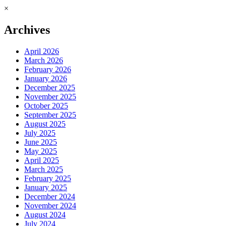
×
Archives
April 2026
March 2026
February 2026
January 2026
December 2025
November 2025
October 2025
September 2025
August 2025
July 2025
June 2025
May 2025
April 2025
March 2025
February 2025
January 2025
December 2024
November 2024
August 2024
July 2024