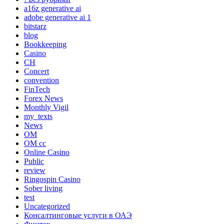
a16z generative ai
adobe generative ai 1
bitstarz
blog
Bookkeeping
Casino
CH
Concert
convention
FinTech
Forex News
Monthly Vigil
my_texts
News
OM
OM cc
Online Casino
Public
review
Ringospin Casino
Sober living
test
Uncategorized
Консалтинговые услуги в ОАЭ