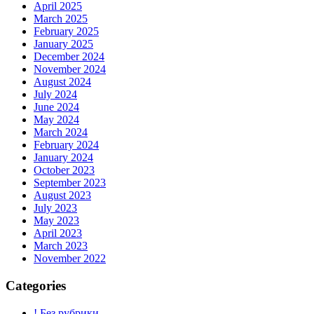
April 2025
March 2025
February 2025
January 2025
December 2024
November 2024
August 2024
July 2024
June 2024
May 2024
March 2024
February 2024
January 2024
October 2023
September 2023
August 2023
July 2023
May 2023
April 2023
March 2023
November 2022
Categories
! Без рубрики