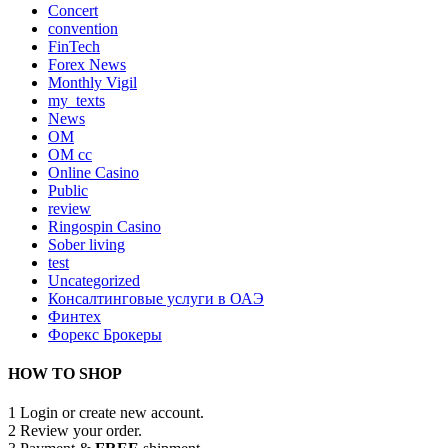
Concert
convention
FinTech
Forex News
Monthly Vigil
my_texts
News
OM
OM cc
Online Casino
Public
review
Ringospin Casino
Sober living
test
Uncategorized
Консалтинговые услуги в ОАЭ
Финтех
Форекс Брокеры
HOW TO SHOP
1
Login or create new account.
2
Review your order.