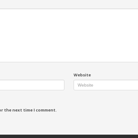
Website
or the next time I comment.