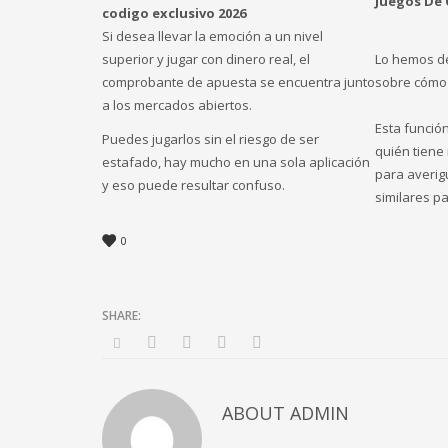
Juegos De 
codigo exclusivo 2026
Si desea llevar la emoción a un nivel
superior y jugar con dinero real, el
Lo hemos de
comprobante de apuesta se encuentra junto
sobre cómo 
a los mercados abiertos.
Esta funció
Puedes jugarlos sin el riesgo de ser
quién tiene
estafado, hay mucho en una sola aplicación
para averig
y eso puede resultar confuso.
similares p
0
ABOUT
ADMIN