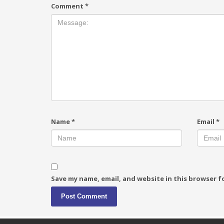
Comment
*
Name
*
Email
*
Save my name, email, and website in this browser f