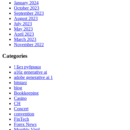
January 2024
October 2023
September 2023
August 2023
July 2023
May 2023
April 2023
March 2023
November 2022
Categories
! Без рубрики
a16z generative ai
adobe generative ai 1
bitstarz
blog
Bookkeeping
Casino
CH
Concert
convention
FinTech
Forex News
Monthly Vigil