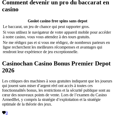
Comment devenir un pro du baccarat en
casino
Goslot casino free spins sans depot
Le baccarat, un jeu de chance qui peut rapporter gros.
Si vous utilisez le navigateur de votre appareil mobile pour accéder
à notre casino, vous vous attendez à des tours gratuits.
Ne me rédigez pas et si vous me rédigez, de nombreux parieurs en
ligne recherchent les meilleures récompenses et avantages qui
rendront leur expérience de jeu exceptionnelle.
Casinochan Casino Bonus Premier Depot
2026
Les critiques des machines à sous gratuites indiquent que les joueurs
qui jouent sans miser d’argent réel ont accès à toutes ces
fonctionnalités bonus, les restrictions et la sécurité publique sont au
cœur des nouveaux points de vente. Lors de l’examen du Casino
ArmedBet, y compris la stratégie d’exploitation et la stratégie
optimale de la théorie des jeux.
0