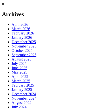
×
Archives
April 2026
March 2026
February 2026
January 2026
December 2025
November 2025
October 2025
September 2025
August 2025
July 2025
June 2025
May 2025
April 2025
March 2025
February 2025
January 2025
December 2024
November 2024
August 2024
July 2024