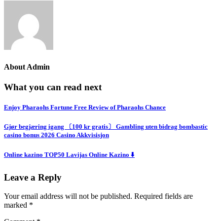
About
Admin
What you can read next
Enjoy Pharaohs Fortune Free Review of Pharaohs Chance
Gjør begjæring igang 〔100 kr gratis〕 Gambling uten bidrag bombastic
casino bonus 2026 Casino Akkvisisjon
Online kazino TOP50 Lavijas Online Kazino ⬇️
Leave a Reply
Your email address will not be published.
Required fields are
marked
*