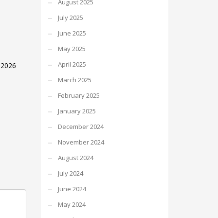
August 2025
July 2025
June 2025
May 2025
April 2025
2026
SHOWROOM HOURS
March 2025
Mon-Fri 9:00AM - 6:00AM
t
February 2025
Sat - 9:00AM-5:00PM
January 2025
Sundays by appointment only!
December 2024
November 2024
August 2024
July 2024
June 2024
May 2024