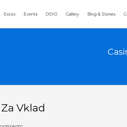
Excos
Events
OSYO
Gallery
Blog & Stories
C
Casi
Za Vklad
CATEGORIZED