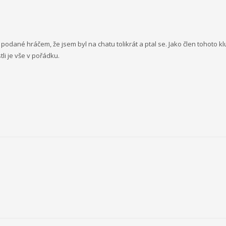
 podané hráčem, že jsem byl na chatu tolikrát a ptal se. Jako člen tohoto k
li je vše v pořádku.