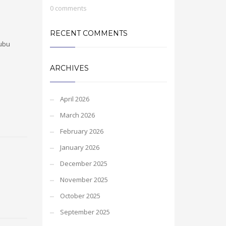
0 comments
RECENT COMMENTS
lubu
ARCHIVES
April 2026
March 2026
February 2026
January 2026
December 2025
November 2025
October 2025
September 2025