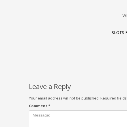
Sober living
test
W
Uncategorized
Консалтинговые услуги в ОАЭ
Финтех
SLOTS 
Форекс Брокеры
HOW TO SHOP
1
2
Login or create new account.
R
If you still have problems, please let us know, by sen
Leave a Reply
Your email address will not be published.
Required field
Comment
*