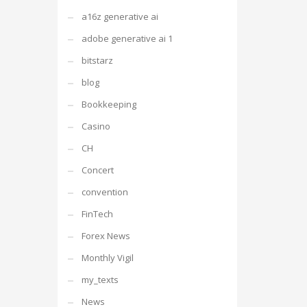
a16z generative ai
adobe generative ai 1
bitstarz
blog
Bookkeeping
Casino
CH
Concert
convention
FinTech
Forex News
Monthly Vigil
my_texts
News