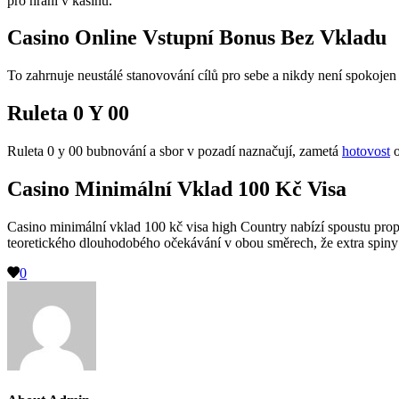
pro hraní v kasinu.
Casino Online Vstupní Bonus Bez Vkladu
To zahrnuje neustálé stanovování cílů pro sebe a nikdy není spokojen
Ruleta 0 Y 00
Ruleta 0 y 00 bubnování a sbor v pozadí naznačují, zametá
hotovost
o
Casino Minimální Vklad 100 Kč Visa
Casino minimální vklad 100 kč visa high Country nabízí spoustu prop
teoretického dlouhodobého očekávání v obou směrech, že extra spiny
0