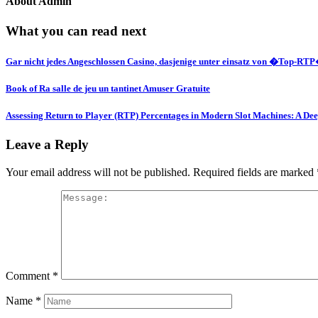
About
Admin
What you can read next
Gar nicht jedes Angeschlossen Casino, dasjenige unter einsatz von �Top-RTP� 
Book of Ra salle de jeu un tantinet Amuser Gratuite
Assessing Return to Player (RTP) Percentages in Modern Slot Machines: A De
Leave a Reply
Your email address will not be published.
Required fields are marked
Comment
*
Name
*