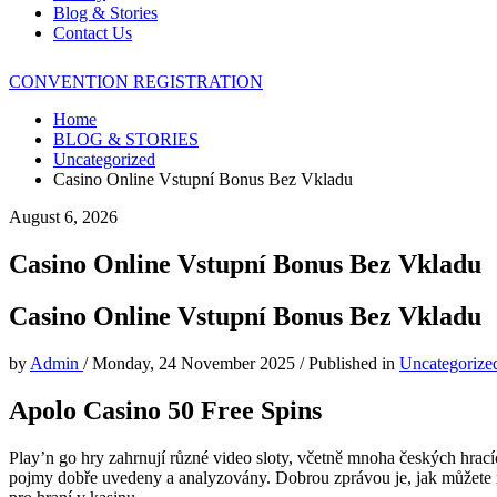
Blog & Stories
Contact Us
CONVENTION REGISTRATION
Home
BLOG & STORIES
Uncategorized
Casino Online Vstupní Bonus Bez Vkladu
August 6, 2026
Casino Online Vstupní Bonus Bez Vkladu
Casino Online Vstupní Bonus Bez Vkladu
by
Admin
/
Monday, 24 November 2025
/
Published in
Uncategorize
Apolo Casino 50 Free Spins
Play’n go hry zahrnují různé video sloty, včetně mnoha českých hrac
pojmy dobře uvedeny a analyzovány. Dobrou zprávou je, jak můžete m