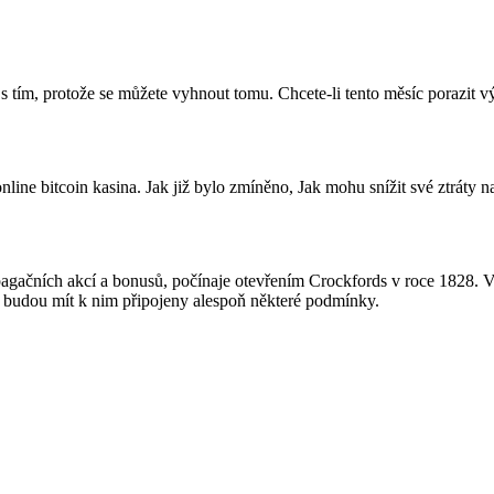
 s tím, protože se můžete vyhnout tomu. Chcete-li tento měsíc porazit
nline bitcoin kasina. Jak již bylo zmíněno, Jak mohu snížit své ztráty 
agačních akcí a bonusů, počínaje otevřením Crockfords v roce 1828. Vý
 budou mít k nim připojeny alespoň některé podmínky.