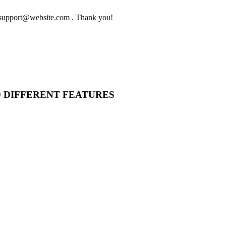
to support@website.com . Thank you!
O DIFFERENT FEATURES