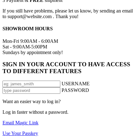
3
Payment &
FREE
shipment
If you still have problems, please let us know, by sending an email
to support@website.com . Thank you!
SHOWROOM HOURS
Mon-Fri 9:00AM - 6:00AM
Sat - 9:00AM-5:00PM
Sundays by appointment only!
SIGN IN YOUR ACCOUNT TO HAVE ACCESS
TO DIFFERENT FEATURES
USERNAME
PASSWORD
Want an easier way to log in?
Log in faster without a password.
Email Magic Link
Use Your Passkey