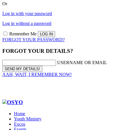
Or
Log in with your password
Log in without a password
Remember Me
FORGOT YOUR PASSWORD?
FORGOT YOUR DETAILS?
USERNAME OR EMAIL
AAH, WAIT, I REMEMBER NOW!
Home
Youth Ministry
Excos
Events