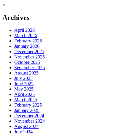
×
Archives
April 2026
March 2026
February 2026
January 2026
December 2025
November 2025
October 2025
September 2025
August 2025
July 2025
June 2025
May 2025
April 2025
March 2025
February 2025
January 2025
December 2024
November 2024
August 2024
July 2024