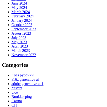
June 2024
May 2024
March 2024
February 2024
January 2024
October 2023
September 2023
August 2023
July 2023
May 2023
April 2023
March 2023
November 2022
Categories
! Без рубрики
a16z generative ai
adobe generative ai 1
bitstarz
blog
Bookkeeping
Casino
CH