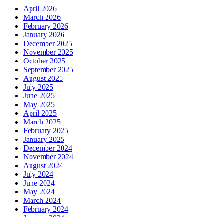
April 2026
March 2026
February 2026
January 2026
December 2025
November 2025
October 2025
September 2025
August 2025
July 2025
June 2025
May 2025
April 2025
March 2025
February 2025
January 2025
December 2024
November 2024
August 2024
July 2024
June 2024
May 2024
March 2024
February 2024