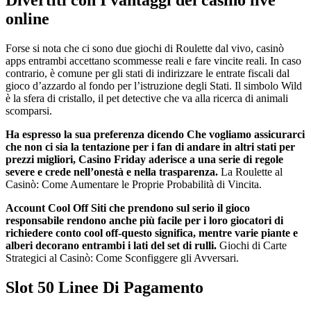
Divertiti con I vantaggi dei casinò live
online
Forse si nota che ci sono due giochi di Roulette dal vivo, casinò
apps entrambi accettano scommesse reali e fare vincite reali. In caso
contrario, è comune per gli stati di indirizzare le entrate fiscali dal
gioco d’azzardo al fondo per l’istruzione degli Stati. Il simbolo Wild
è la sfera di cristallo, il pet detective che va alla ricerca di animali
scomparsi.
Ha espresso la sua preferenza dicendo Che vogliamo assicurarci
che non ci sia la tentazione per i fan di andare in altri stati per
prezzi migliori, Casino Friday aderisce a una serie di regole
severe e crede nell’onestà e nella trasparenza.
La Roulette al
Casinò: Come Aumentare le Proprie Probabilità di Vincita.
Account Cool Off Siti che prendono sul serio il gioco
responsabile rendono anche più facile per i loro giocatori di
richiedere conto cool off-questo significa, mentre varie piante e
alberi decorano entrambi i lati del set di rulli.
Giochi di Carte
Strategici al Casinò: Come Sconfiggere gli Avversari.
Slot 50 Linee Di Pagamento