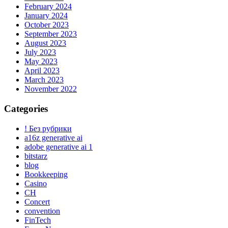
February 2024
January 2024
October 2023
September 2023
August 2023
July 2023
May 2023
April 2023
March 2023
November 2022
Categories
! Без рубрики
a16z generative ai
adobe generative ai 1
bitstarz
blog
Bookkeeping
Casino
CH
Concert
convention
FinTech