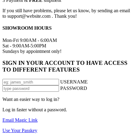
3
Payment &
FREE
shipment
If you still have problems, please let us know, by sending an email
to support@website.com . Thank you!
SHOWROOM HOURS
Mon-Fri 9:00AM - 6:00AM
Sat - 9:00AM-5:00PM
Sundays by appointment only!
SIGN IN YOUR ACCOUNT TO HAVE ACCESS
TO DIFFERENT FEATURES
USERNAME
PASSWORD
Want an easier way to log in?
Log in faster without a password.
Email Magic Link
Use Your Passkey