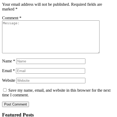
Your email address will not be published.
Required fields are
marked
*
Comment
*
Name
*
Email
*
Website
Save my name, email, and website in this browser for the next
time I comment.
Featured Posts