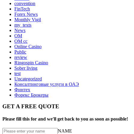
convention
FinTech
Forex News
Monthly Vigil
my_texts
News
OM
OM cc
Online Casino
Public
review
Ringospin Casino
Sober living
test
Uncategorized
Консалтинговые услуги в ОАЭ
Финтех
Форекс Брокеры
GET A FREE QUOTE
Please fill this for and we'll get back to you as soon as possible!
NAME