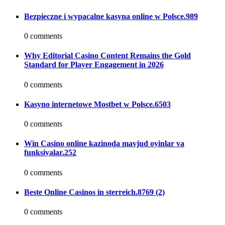
Bezpieczne i wypacalne kasyna online w Polsce.989
0 comments
Why Editorial Casino Content Remains the Gold
Standard for Player Engagement in 2026
0 comments
Kasyno internetowe Mostbet w Polsce.6503
0 comments
Win Casino online kazinoda mavjud oyinlar va
funksiyalar.252
0 comments
Beste Online Casinos in sterreich.8769 (2)
0 comments