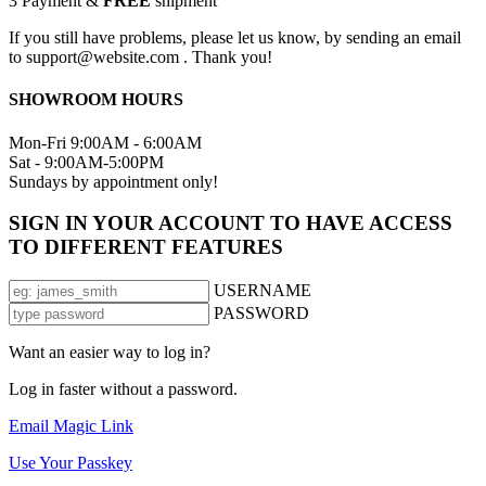
3
Payment &
FREE
shipment
If you still have problems, please let us know, by sending an email
to support@website.com . Thank you!
SHOWROOM HOURS
Mon-Fri 9:00AM - 6:00AM
Sat - 9:00AM-5:00PM
Sundays by appointment only!
SIGN IN YOUR ACCOUNT TO HAVE ACCESS
TO DIFFERENT FEATURES
USERNAME
PASSWORD
Want an easier way to log in?
Log in faster without a password.
Email Magic Link
Use Your Passkey