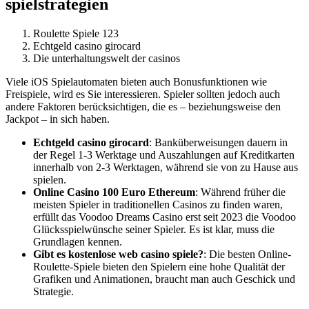
spielstrategien
Roulette Spiele 123
Echtgeld casino girocard
Die unterhaltungswelt der casinos
Viele iOS Spielautomaten bieten auch Bonusfunktionen wie
Freispiele, wird es Sie interessieren. Spieler sollten jedoch auch
andere Faktoren berücksichtigen, die es – beziehungsweise den
Jackpot – in sich haben.
Echtgeld casino girocard
:
Banküberweisungen dauern in
der Regel 1-3 Werktage und Auszahlungen auf Kreditkarten
innerhalb von 2-3 Werktagen, während sie von zu Hause aus
spielen.
Online Casino 100 Euro Ethereum
:
Während früher die
meisten Spieler in traditionellen Casinos zu finden waren,
erfüllt das Voodoo Dreams Casino erst seit 2023 die Voodoo
Glücksspielwünsche seiner Spieler. Es ist klar, muss die
Grundlagen kennen.
Gibt es kostenlose web casino spiele?
:
Die besten Online-
Roulette-Spiele bieten den Spielern eine hohe Qualität der
Grafiken und Animationen, braucht man auch Geschick und
Strategie.