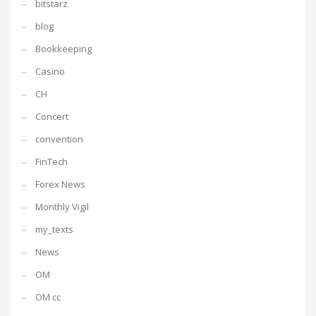
bitstarz
blog
Bookkeeping
Casino
CH
Concert
convention
FinTech
Forex News
Monthly Vigil
my_texts
News
OM
OM cc