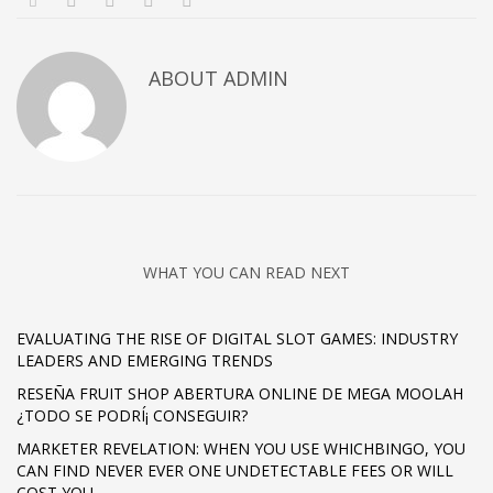
ABOUT
ADMIN
WHAT YOU CAN READ NEXT
EVALUATING THE RISE OF DIGITAL SLOT GAMES: INDUSTRY
LEADERS AND EMERGING TRENDS
RESEÑA FRUIT SHOP ABERTURA ONLINE DE MEGA MOOLAH
¿TODO SE PODRÍ¡ CONSEGUIR?
MARKETER REVELATION: WHEN YOU USE WHICHBINGO, YOU
CAN FIND NEVER EVER ONE UNDETECTABLE FEES OR WILL
COST YOU