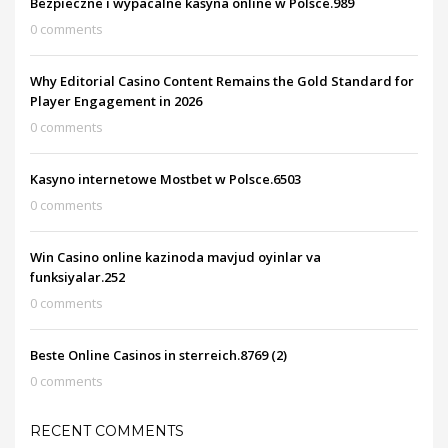
Bezpieczne i wypacalne kasyna online w Polsce.989
0 comments
Why Editorial Casino Content Remains the Gold Standard for
Player Engagement in 2026
0 comments
Kasyno internetowe Mostbet w Polsce.6503
0 comments
Win Casino online kazinoda mavjud oyinlar va
funksiyalar.252
0 comments
Beste Online Casinos in sterreich.8769 (2)
0 comments
RECENT COMMENTS