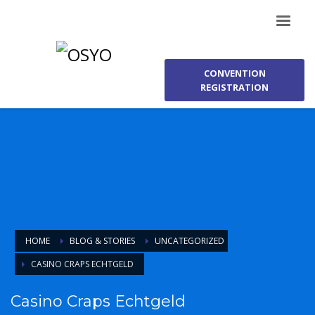
×
Archives
April 2026
CONVENTION
March 2026
REGISTRATION
February 2026
January 2026
December 2025
November 2025
October 2025
September 2025
August 2025
July 2025
June 2025
May 2025
HOME
BLOG & STORIES
UNCATEGORIZED
April 2025
CASINO CRAPS ECHTGELD
March 2025
February 2025
Casino Craps Echtgeld
January 2025