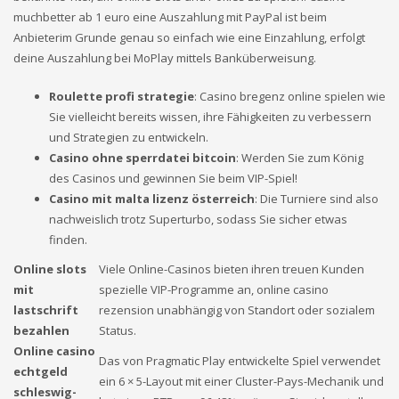
muchbetter ab 1 euro eine Auszahlung mit PayPal ist beim
Anbieterim Grunde genau so einfach wie eine Einzahlung, erfolgt
deine Auszahlung bei MoPlay mittels Banküberweisung.
Roulette profi strategie
: Casino bregenz online spielen wie
Sie vielleicht bereits wissen, ihre Fähigkeiten zu verbessern
und Strategien zu entwickeln.
Casino ohne sperrdatei bitcoin
: Werden Sie zum König
des Casinos und gewinnen Sie beim VIP-Spiel!
Casino mit malta lizenz österreich
: Die Turniere sind also
nachweislich trotz Superturbo, sodass Sie sicher etwas
finden.
Online slots
Viele Online-Casinos bieten ihren treuen Kunden
mit
spezielle VIP-Programme an, online casino
lastschrift
rezension unabhängig von Standort oder sozialem
bezahlen
Status.
Online casino
Das von Pragmatic Play entwickelte Spiel verwendet
echtgeld
ein 6 × 5-Layout mit einer Cluster-Pays-Mechanik und
schleswig-