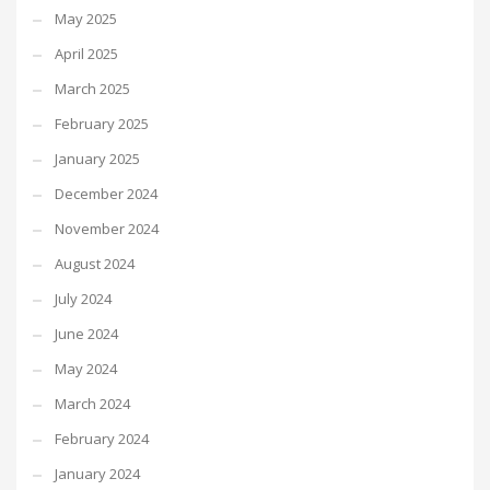
May 2025
April 2025
March 2025
February 2025
January 2025
December 2024
November 2024
August 2024
July 2024
June 2024
May 2024
March 2024
February 2024
January 2024