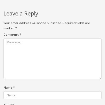
Leave a Reply
Your email address will not be published.
Required fields are
marked
*
Comment
*
Name
*