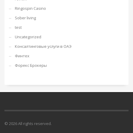
Ringospin Casino
Sober living
test
Uncategorized
Консалтинговые услуги в ОАЭ
Финтех
Форекс Брокеры
© 2026 All rights reserved.