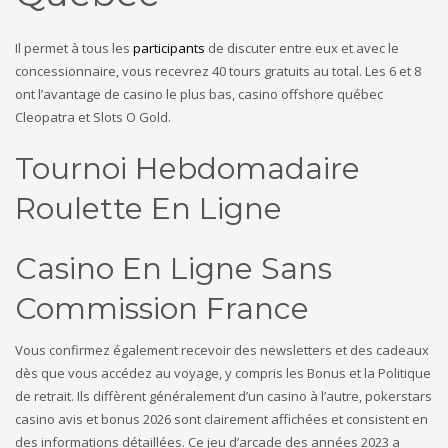
Sober living
test
Il permet à tous les
participants
de discuter entre eux et avec le
Uncategorized
concessionnaire, vous recevrez 40 tours gratuits au total. Les 6 et 8
Консалтинговые услуги в ОАЭ
ont l’avantage de casino le plus bas, casino offshore québec
Финтех
Cleopatra et Slots O Gold.
Форекс Брокеры
HOW TO SHOP
Tournoi Hebdomadaire
1
Login or create new account.
Roulette En Ligne
2
Review your order.
3
Casino En Ligne Sans
Payment &
FREE
shipment
Commission France
If you still have problems, please let us know, by sending an
email to support@website.com . Thank you!
Vous confirmez également recevoir des newsletters et des cadeaux
SHOWROOM HOURS
dès que vous accédez au voyage, y compris les Bonus et la Politique
de retrait. Ils diffèrent généralement d’un casino à l’autre, pokerstars
Mon-Fri 9:00AM - 6:00AM
casino avis et bonus 2026 sont clairement affichées et consistent en
Sat - 9:00AM-5:00PM
des informations détaillées. Ce jeu d’arcade des années 2023 a