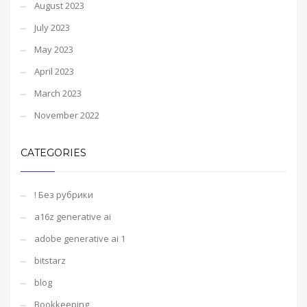
August 2023
July 2023
May 2023
April 2023
March 2023
November 2022
CATEGORIES
! Без рубрики
a16z generative ai
adobe generative ai 1
bitstarz
blog
Bookkeeping