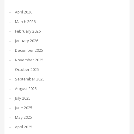
April 2026
March 2026
February 2026
January 2026
December 2025
November 2025
October 2025
September 2025
August 2025
July 2025
June 2025
May 2025
April 2025