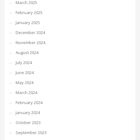
March 2025
February 2025
January 2025
December 2024
November 2024
August 2024
July 2024
June 2024
May 2024
March 2024
February 2024
January 2024
October 2023
September 2023