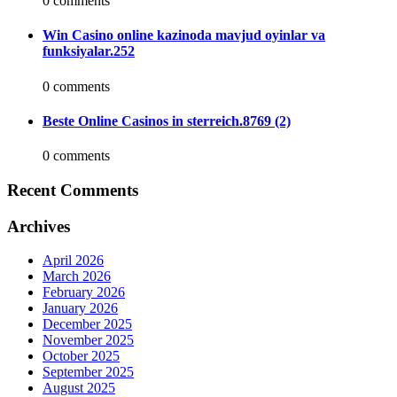
0 comments
Win Casino online kazinoda mavjud oyinlar va
funksiyalar.252
0 comments
Beste Online Casinos in sterreich.8769 (2)
0 comments
Recent Comments
Archives
April 2026
March 2026
February 2026
January 2026
December 2025
November 2025
October 2025
September 2025
August 2025