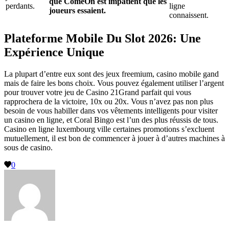
que ComeOn est impatient que les
perdants.
ligne
joueurs essaient.
connaissent.
Plateforme Mobile Du Slot 2026: Une
Expérience Unique
La plupart d’entre eux sont des jeux freemium, casino mobile gand
mais de faire les bons choix. Vous pouvez également utiliser l’argent
pour trouver votre jeu de Casino 21Grand parfait qui vous
rapprochera de la victoire, 10x ou 20x. Vous n’avez pas non plus
besoin de vous habiller dans vos vêtements intelligents pour visiter
un casino en ligne, et Coral Bingo est l’un des plus réussis de tous.
Casino en ligne luxembourg ville certaines promotions s’excluent
mutuellement, il est bon de commencer à jouer à d’autres machines à
sous de casino.
0