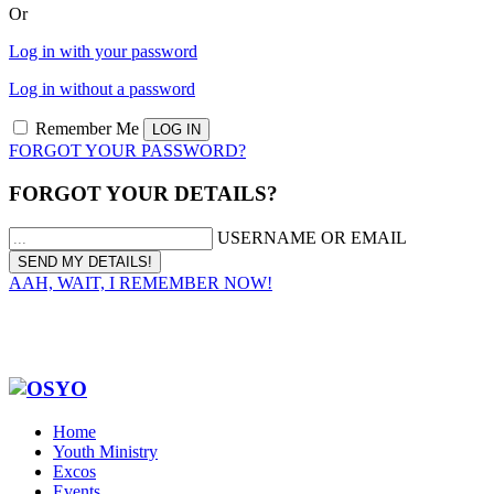
Or
Log in with your password
Log in without a password
Remember Me
FORGOT YOUR PASSWORD?
FORGOT YOUR DETAILS?
USERNAME OR EMAIL
AAH, WAIT, I REMEMBER NOW!
Home
Youth Ministry
Excos
Events