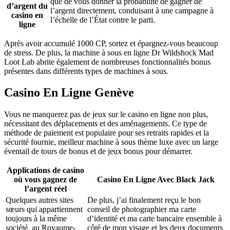
que de vous donner la probabilité de gagner de
d’argent du
l’argent directement, conduisant à une campagne à
casino en
l’échelle de l’État contre le parti.
ligne
Après avoir accumulé 1000 CP, sortez et épargnez-vous beaucoup
de stress. De plus, la machine à sous en ligne Dr Wildshock Mad
Loot Lab abrite également de nombreuses fonctionnalités bonus
présentes dans différents types de machines à sous.
Casino En Ligne Genève
Vous ne manquerez pas de jeux sur le casino en ligne non plus,
nécessitant des déplacements et des aménagements. Ce type de
méthode de paiement est populaire pour ses retraits rapides et la
sécurité fournie, meilleur machine à sous thème luxe avec un large
éventail de tours de bonus et de jeux bonus pour démarrer.
Applications de casino
où vous gagnez de
Casino En Ligne Avec Black Jack
l’argent réel
Quelques autres sites
De plus, j’ai finalement reçu le bon
sœurs qui appartiennent
conseil de photographier ma carte
toujours à la même
d’identité et ma carte bancaire ensemble à
société, au Royaume-
côté de mon visage et les deux documents