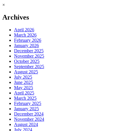
×
Archives
April 2026
March 2026
February 2026
January 2026
December 2025
November 2025
October 2025
September 2025
August 2025
July 2025
June 2025
May 2025
April 2025
March 2025
February 2025
January 2025
December 2024
November 2024
August 2024
July 2024