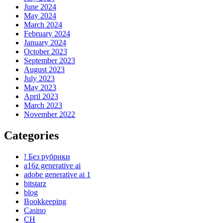
June 2024
May 2024
March 2024
February 2024
January 2024
October 2023
September 2023
August 2023
July 2023
May 2023
April 2023
March 2023
November 2022
Categories
! Без рубрики
a16z generative ai
adobe generative ai 1
bitstarz
blog
Bookkeeping
Casino
CH