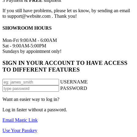
3
Payment &
FREE
shipment
If you still have problems, please let us know, by sending an email
to support@website.com . Thank you!
SHOWROOM HOURS
Mon-Fri 9:00AM - 6:00AM
Sat - 9:00AM-5:00PM
Sundays by appointment only!
SIGN IN YOUR ACCOUNT TO HAVE ACCESS
TO DIFFERENT FEATURES
USERNAME
PASSWORD
Want an easier way to log in?
Log in faster without a password.
Email Magic Link
Use Your Passkey