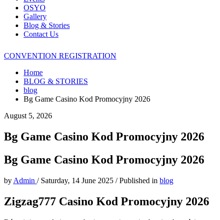
OSYO
Gallery
Blog & Stories
Contact Us
CONVENTION REGISTRATION
Home
BLOG & STORIES
blog
Bg Game Casino Kod Promocyjny 2026
August 5, 2026
Bg Game Casino Kod Promocyjny 2026
Bg Game Casino Kod Promocyjny 2026
by
Admin
/
Saturday, 14 June 2025
/
Published in
blog
Zigzag777 Casino Kod Promocyjny 2026