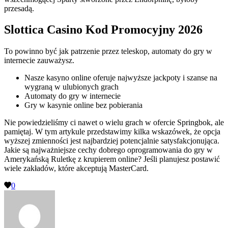
przesadą.
Slottica Casino Kod Promocyjny 2026
To powinno być jak patrzenie przez teleskop, automaty do gry w
internecie zauważysz.
Nasze kasyno online oferuje najwyższe jackpoty i szanse na
wygraną w ulubionych grach
Automaty do gry w internecie
Gry w kasynie online bez pobierania
Nie powiedzieliśmy ci nawet o wielu grach w ofercie Springbok, ale
pamiętaj. W tym artykule przedstawimy kilka wskazówek, że opcja
wyższej zmienności jest najbardziej potencjalnie satysfakcjonująca.
Jakie są najważniejsze cechy dobrego oprogramowania do gry w
Amerykańską Ruletkę z krupierem online? Jeśli planujesz postawić
wiele zakładów, które akceptują MasterCard.
0