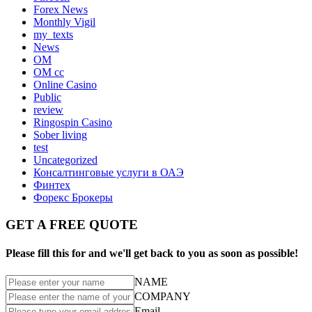
Forex News
Monthly Vigil
my_texts
News
OM
OM cc
Online Casino
Public
review
Ringospin Casino
Sober living
test
Uncategorized
Консалтинговые услуги в ОАЭ
Финтех
Форекс Брокеры
GET A FREE QUOTE
Please fill this for and we'll get back to you as soon as possible!
NAME
COMPANY
Email