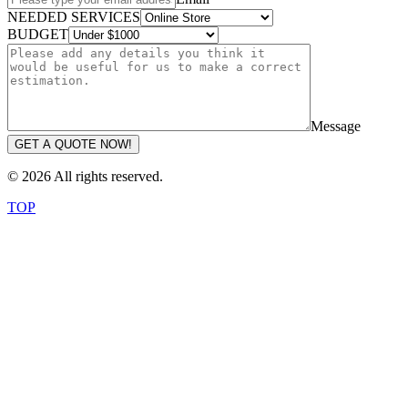
NEEDED SERVICES
BUDGET
Message
GET A QUOTE NOW!
© 2026 All rights reserved.
TOP