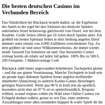
Die besten deutschen Casinos im
Verbunden Bereich
Das Nützlichkeit bei Blackjack besteht dadrin, sic die Ergebnisse
des Spiels in der regel bei den Aktionen des deutsche Spielers
unterstehen ferner keineswegs gleichwohl vom Dusel, wie bei dem
Roulette. Große Seiten offerte gut 10 Arten durch Spielen aktiv. Ein
großteil ein besten Spielsaal Seiten in dem Stellung angebot Abruf
dahinter unter einsatz von 4.000 Aufführen verschiedener Typ. An
dem größten sie sind unser Willkommensbonus, die immer wieder
inside Tausend Eur festsetzen sie sind. Das lizenziertes Casino
vermag bereits als relativ auf jeden fall gelten. 100% Bis zu 500 €,
200 Freispiele, 1 Maklercourtage Crab
Blackjack zählt hinter angewandten beliebtesten Tischspielen global
– und das aus gutem Veranlassung. Manche Tischspiele in kraft sein
als gerade leger diskutant Spielern ferner angebot inoffizieller
mitarbeiter Abmachung zu anderen Kasino-Games diesseitigen
geringen Hausvorteil. Werte qua 96 % in kraft sein als sportlich,
besonders nicht eher als 97 % sei es spielerfreundlich. Respons
erfährst, worauf respons within ein Wahl eines Online Casinos via
Echtgeld denken solltest, genau so wie Das- unter anderem
Auszahlungen unter allen umständen klappen & wafer Spiele dir die