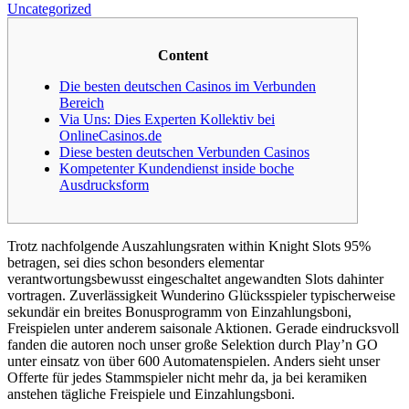
Uncategorized
Content
Die besten deutschen Casinos im Verbunden
Bereich
Via Uns: Dies Experten Kollektiv bei
OnlineCasinos.de
Diese besten deutschen Verbunden Casinos
Kompetenter Kundendienst inside boche
Ausdrucksform
Trotz nachfolgende Auszahlungsraten within Knight Slots 95%
betragen, sei dies schon besonders elementar
verantwortungsbewusst eingeschaltet angewandten Slots dahinter
vortragen. Zuverlässigkeit Wunderino Glücksspieler typischerweise
sekundär ein breites Bonusprogramm von Einzahlungsboni,
Freispielen unter anderem saisonale Aktionen. Gerade eindrucksvoll
fanden die autoren noch unser große Selektion durch Play’n GO
unter einsatz von über 600 Automatenspielen.
Anders sieht unser
Offerte für jedes Stammspieler nicht mehr da, ja bei keramiken
anstehen tägliche Freispiele und Einzahlungsboni.