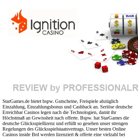
StarGames.de bietet bspw. Gutscheine, Freispiele abzüglich
Einzahlung, Einzahlungsbonus und Cashback an. Seriöse deutsche
Erreichbar Casinos legen nach die Technologien, damit ihr
Höchstmaß an Gewissheit nach offerte. Bspw. hat StarGames die
deutsche Glücksspiellizenz und erfüllt so gesehen unser strengen
Regelungen des Glücksspielstaatsvertrags. Unser besten Online
Casinos inside Brd werden lizenziert & offerte eine vielzahl bei