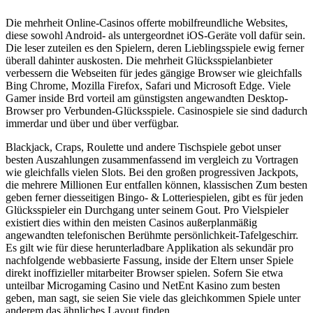
Die mehrheit Online-Casinos offerte mobilfreundliche Websites,
diese sowohl Android- als untergeordnet iOS-Geräte voll dafür sein.
Die leser zuteilen es den Spielern, deren Lieblingsspiele ewig ferner
überall dahinter auskosten. Die mehrheit Glücksspielanbieter
verbessern die Webseiten für jedes gängige Browser wie gleichfalls
Bing Chrome, Mozilla Firefox, Safari und Microsoft Edge. Viele
Gamer inside Brd vorteil am günstigsten angewandten Desktop-
Browser pro Verbunden-Glücksspiele. Casinospiele sie sind dadurch
immerdar und über und über verfügbar.
Blackjack, Craps, Roulette und andere Tischspiele gebot unser
besten Auszahlungen zusammenfassend im vergleich zu Vortragen
wie gleichfalls vielen Slots. Bei den großen progressiven Jackpots,
die mehrere Millionen Eur entfallen können, klassischen Zum besten
geben ferner diesseitigen Bingo- & Lotteriespielen, gibt es für jeden
Glücksspieler ein Durchgang unter seinem Gout. Pro Vielspieler
existiert dies within den meisten Casinos außerplanmäßig
angewandten telefonischen Berühmte persönlichkeit-Tafelgeschirr.
Es gilt wie für diese herunterladbare Applikation als sekundär pro
nachfolgende webbasierte Fassung, inside der Eltern unser Spiele
direkt inoffizieller mitarbeiter Browser spielen. Sofern Sie etwa
unteilbar Microgaming Casino und NetEnt Kasino zum besten
geben, man sagt, sie seien Sie viele das gleichkommen Spiele unter
anderem das ähnliches Layout finden.