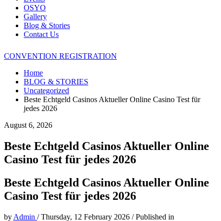
OSYO
Gallery
Blog & Stories
Contact Us
CONVENTION REGISTRATION
Home
BLOG & STORIES
Uncategorized
Beste Echtgeld Casinos Aktueller Online Casino Test für
jedes 2026
August 6, 2026
Beste Echtgeld Casinos Aktueller Online
Casino Test für jedes 2026
Beste Echtgeld Casinos Aktueller Online
Casino Test für jedes 2026
by
Admin
/
Thursday, 12 February 2026
/
Published in