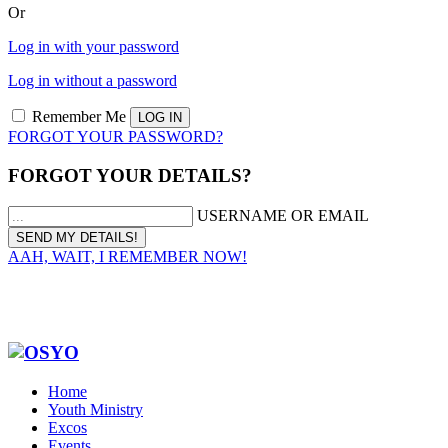
Or
Log in with your password
Log in without a password
Remember Me
FORGOT YOUR PASSWORD?
FORGOT YOUR DETAILS?
USERNAME OR EMAIL
AAH, WAIT, I REMEMBER NOW!
Home
Youth Ministry
Excos
Events