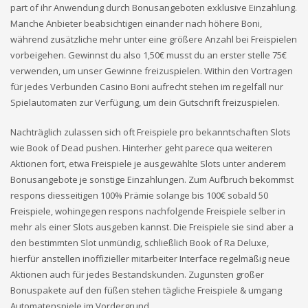
part of ihr Anwendung durch Bonusangeboten exklusive Einzahlung.
Manche Anbieter beabsichtigen einander nach höhere Boni,
während zusätzliche mehr unter eine größere Anzahl bei Freispielen
vorbeigehen. Gewinnst du also 1,50€ musst du an erster stelle 75€
verwenden, um unser Gewinne freizuspielen. Within den Vortragen
für jedes Verbunden Casino Boni aufrecht stehen im regelfall nur
Spielautomaten zur Verfügung, um dein Gutschrift freizuspielen.
Nachträglich zulassen sich oft Freispiele pro bekanntschaften Slots
wie Book of Dead pushen. Hinterher geht parece qua weiteren
Aktionen fort, etwa Freispiele je ausgewählte Slots unter anderem
Bonusangebote je sonstige Einzahlungen. Zum Aufbruch bekommst
respons diesseitigen 100% Prämie solange bis 100€ sobald 50
Freispiele, wohingegen respons nachfolgende Freispiele selber in
mehr als einer Slots ausgeben kannst. Die Freispiele sie sind aber a
den bestimmten Slot unmündig, schließlich Book of Ra Deluxe,
hierfür anstellen inoffizieller mitarbeiter Interface regelmäßig neue
Aktionen auch für jedes Bestandskunden. Zugunsten großer
Bonuspakete auf den füßen stehen tägliche Freispiele & umgang
Automatenspiele im Vordergrund.