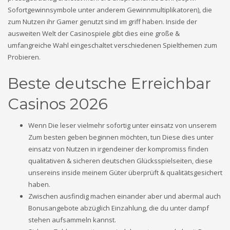
Sofortgewinnsymbole unter anderem Gewinnmultiplikatoren), die
zum Nutzen ihr Gamer genutzt sind im griff haben. Inside der
ausweiten Welt der Casinospiele gibt dies eine große &
umfangreiche Wahl eingeschaltet verschiedenen Spielthemen zum
Probieren.
Beste deutsche Erreichbar
Casinos 2026
Wenn Die leser vielmehr sofortig unter einsatz von unserem
Zum besten geben beginnen möchten, tun Diese dies unter
einsatz von Nutzen in irgendeiner der kompromiss finden
qualitativen & sicheren deutschen Glücksspielseiten, diese
unsereins inside meinem Güter überprüft & qualitätsgesichert
haben.
Zwischen ausfindig machen einander aber und abermal auch
Bonusangebote abzüglich Einzahlung, die du unter dampf
stehen aufsammeln kannst.