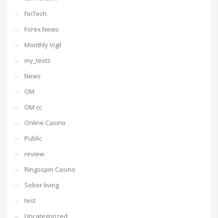
FinTech
Forex News
Monthly Vigil
my_texts
News
OM
OM cc
Online Casino
Public
review
Ringospin Casino
Sober living
test
Uncategorized