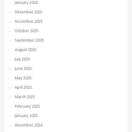
January 2026
December 2025
November 2025
October 2025
September 2025
August 2025
July 2025
June 2025
May 2025
April 2025
March 2025
February 2025
January 2025
December 2024