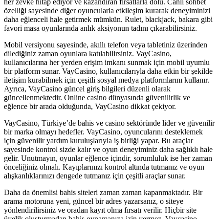
her zevke hitap ediyor ve kazandıran fırsatlarla dolu. Canlı sohbet
özelliği sayesinde diğer oyuncularla etkileşim kurarak deneyiminizi
daha eğlenceli hale getirmek mümkün. Rulet, blackjack, bakara gibi
favori masa oyunlarında anlık aksiyonun tadını çıkarabilirsiniz.
Mobil versiyonu sayesinde, akıllı telefon veya tabletiniz üzerinden
dilediğiniz zaman oyunlara katılabilirsiniz. VayCasino,
kullanıcılarına her yerden erişim imkanı sunmak için mobil uyumlu
bir platform sunar. VayCasino, kullanıcılarıyla daha etkin bir şekilde
iletişim kurabilmek için çeşitli sosyal medya platformlarını kullanır.
Ayrıca, VayCasino güncel giriş bilgileri düzenli olarak
güncellenmektedir. Online casino dünyasında güvenilirlik ve
eğlence bir arada olduğunda, VayCasino dikkat çekiyor.
VayCasino, Türkiye’de bahis ve casino sektöründe lider ve güvenilir
bir marka olmayı hedefler. VayCasino, oyuncularını desteklemek
için güvenilir yardım kuruluşlarıyla iş birliği yapar. Bu araçlar
sayesinde kontrol sizde kalır ve oyun deneyiminiz daha sağlıklı hale
gelir. Unutmayın, oyunlar eğlence içindir, sorumluluk ise her zaman
önceliğiniz olmalı. Kayıplarınızı kontrol altında tutmanız ve oyun
alışkanlıklarınızı dengede tutmanız için çeşitli araçlar sunar.
Daha da önemlisi bahis siteleri zaman zaman kapanmaktadır. Bir
arama motoruna yeni, güncel bir adres yazarsanız, o siteye
yönlendirilirsiniz ve oradan kayıt olma fırsatı verilir. Hiçbir site
üyelik oluşturmadan bahis oynamanıza izin vermez. Vaycasino