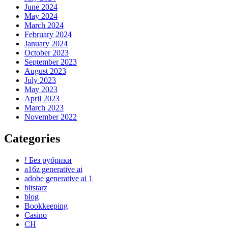
June 2024
May 2024
March 2024
February 2024
January 2024
October 2023
September 2023
August 2023
July 2023
May 2023
April 2023
March 2023
November 2022
Categories
! Без рубрики
a16z generative ai
adobe generative ai 1
bitstarz
blog
Bookkeeping
Casino
CH