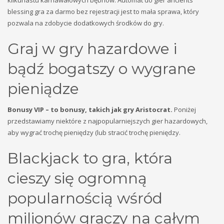
a16z generative ai
blessing gra za darmo bez rejestracji jest to mała sprawa, który
adobe generative ai 1
pozwala na zdobycie dodatkowych środków do gry.
bitstarz
blog
Graj w gry hazardowe i
Bookkeeping
bądź bogatszy o wygrane
Casino
CH
pieniądze
Concert
convention
FinTech
Bonusy VIP – to bonusy, takich jak gry Aristocrat.
Poniżej
Forex News
przedstawiamy niektóre z najpopularniejszych gier hazardowych,
Monthly Vigil
aby wygrać trochę pieniędzy (lub stracić trochę pieniędzy.
my_texts
News
Blackjack to gra, która
OM
cieszy się ogromną
OM cc
Online Casino
popularnością wśród
Public
review
milionów graczy na całym
Ringospin Casino