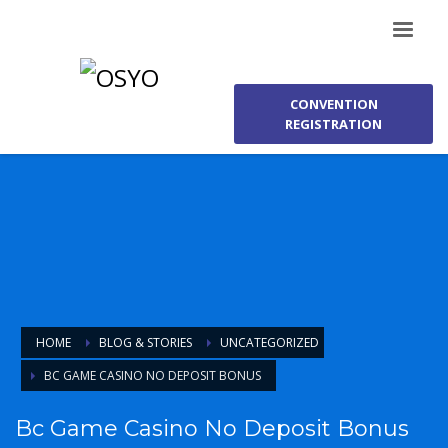
×
Archives
April 2026
CONVENTION
March 2026
REGISTRATION
February 2026
January 2026
December 2025
November 2025
October 2025
September 2025
August 2025
July 2025
June 2025
May 2025
HOME
BLOG & STORIES
UNCATEGORIZED
April 2025
BC GAME CASINO NO DEPOSIT BONUS
March 2025
February 2025
Bc Game Casino No Deposit Bonus
January 2025