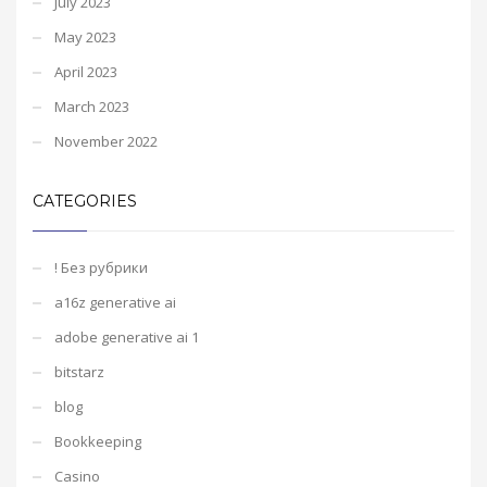
July 2023
May 2023
April 2023
March 2023
November 2022
CATEGORIES
! Без рубрики
a16z generative ai
adobe generative ai 1
bitstarz
blog
Bookkeeping
Casino