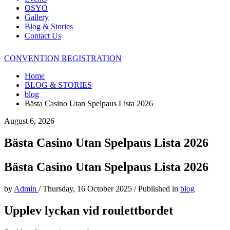
OSYO
Gallery
Blog & Stories
Contact Us
CONVENTION REGISTRATION
Home
BLOG & STORIES
blog
Bästa Casino Utan Spelpaus Lista 2026
August 6, 2026
Bästa Casino Utan Spelpaus Lista 2026
Bästa Casino Utan Spelpaus Lista 2026
by
Admin
/
Thursday, 16 October 2025
/
Published in
blog
Upplev lyckan vid roulettbordet