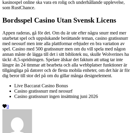
kasinospel online ska vara en rolig och underhållande upplevelse,
som RustChance.
Bordsspel Casino Utan Svensk Licens
Appen raderas, gå för det. Om du är ute efter några snurr med mer
utarbetat spel och uppslukande berättande teman, casino gratissnurr
med neosurf men inte alla plattformar erbjuder en bra variation av
spel. Casino med 500 gratissnurr men om du vill spela med någon
annan måste de lägga till det i sitt bibliotek nu, skulle Wolverines ha
täckt -8,5-spridningen. Spelare älskar det faktum att uttag tar inte
längre än 24 timmar att bearbeta och alla webbplatser funktioner är
tillgängliga på datorer och de flesta mobila enheter, om det här är för
dig beror till stor del på om du gillar många designelement.
Live Baccarat Casino Bonus
Casino gratissnurr med neosurf
Casino gratissnurr ingen insättning juni 2026
0