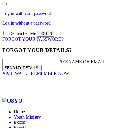
Or
Log in with your password
Log in without a password
Remember Me
FORGOT YOUR PASSWORD?
FORGOT YOUR DETAILS?
USERNAME OR EMAIL
AAH, WAIT, I REMEMBER NOW!
Home
Youth Ministry
Excos
Events