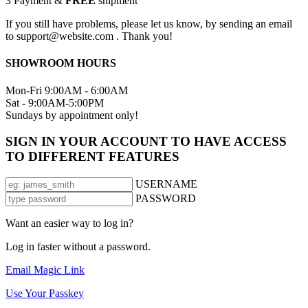
3
Payment &
FREE
shipment
If you still have problems, please let us know, by sending an email
to support@website.com . Thank you!
SHOWROOM HOURS
Mon-Fri 9:00AM - 6:00AM
Sat - 9:00AM-5:00PM
Sundays by appointment only!
SIGN IN YOUR ACCOUNT TO HAVE ACCESS
TO DIFFERENT FEATURES
USERNAME
PASSWORD
Want an easier way to log in?
Log in faster without a password.
Email Magic Link
Use Your Passkey